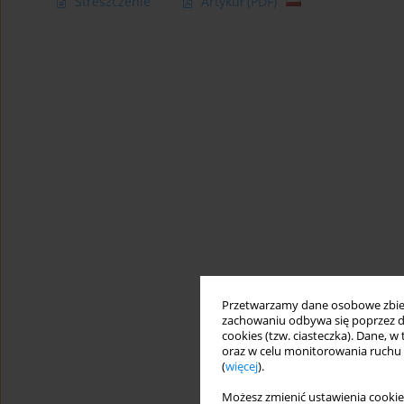
Streszczenie
Artykuł
(PDF)
Przetwarzamy dane osobowe zbiera
zachowaniu odbywa się poprzez d
cookies (tzw. ciasteczka). Dane, w
oraz w celu monitorowania ruchu
(
więcej
).
Możesz zmienić ustawienia cookie