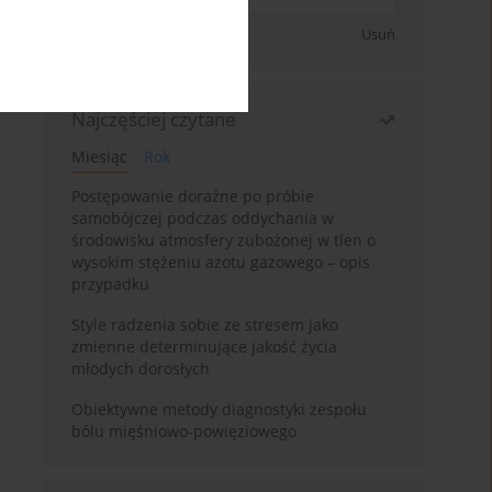
Zapisz się
Usuń
Najczęściej czytane
Miesiąc
Rok
Postępowanie doraźne po próbie
samobójczej podczas oddychania w
środowisku atmosfery zubożonej w tlen o
wysokim stężeniu azotu gazowego – opis
przypadku
Style radzenia sobie ze stresem jako
zmienne determinujące jakość życia
młodych dorosłych
Obiektywne metody diagnostyki zespołu
bólu mięśniowo-powięziowego