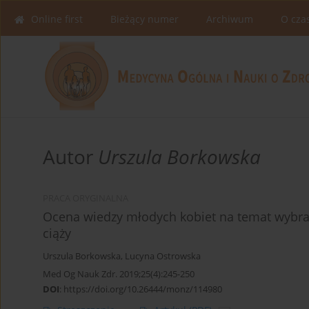
Online first
Bieżący numer
Archiwum
O cza
Autor
Urszula Borkowska
PRACA ORYGINALNA
Ocena wiedzy młodych kobiet na temat wybra
ciąży
Urszula Borkowska
,
Lucyna Ostrowska
Med Og Nauk Zdr. 2019;25(4):245-250
DOI
:
https://doi.org/10.26444/monz/114980