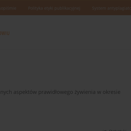
sopiśmie
Polityka etyki publikacyjnej
System antyplagiat
nych aspektów prawidłowego żywienia w okresie