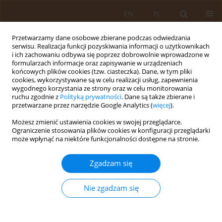
EN
PL
Przetwarzamy dane osobowe zbierane podczas odwiedzania
serwisu. Realizacja funkcji pozyskiwania informacji o użytkownikach
i ich zachowaniu odbywa się poprzez dobrowolnie wprowadzone w
formularzach informacje oraz zapisywanie w urządzeniach
końcowych plików cookies (tzw. ciasteczka). Dane, w tym pliki
cookies, wykorzystywane są w celu realizacji usług, zapewnienia
wygodnego korzystania ze strony oraz w celu monitorowania
ruchu zgodnie z
Polityką prywatności
. Dane są także zbierane i
przetwarzane przez narzędzie Google Analytics (
więcej
).
Autor
Mariusz Bartyzel
Możesz zmienić ustawienia cookies w swojej przeglądarce.
Ograniczenie stosowania plików cookies w konfiguracji przeglądarki
może wpłynąć na niektóre funkcjonalności dostępne na stronie.
PRACA ORYGINALNA
Wpływ depresji na jakość życia osób
Zgadzam się
w wieku podeszłym – badania
pilotażowe
Nie zgadzam się
Izabella Wróblewska
,
Mariusz Bartyzel
,
Bartłomiej
Chmielowiec
,
Marta Puścion
,
Jarosław Piotr
Chmielewski