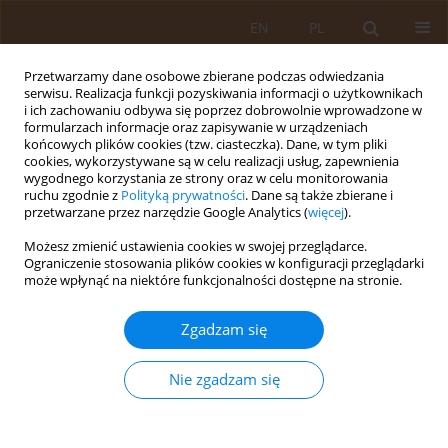
EN
PL
Przetwarzamy dane osobowe zbierane podczas odwiedzania
serwisu. Realizacja funkcji pozyskiwania informacji o użytkownikach
i ich zachowaniu odbywa się poprzez dobrowolnie wprowadzone w
formularzach informacje oraz zapisywanie w urządzeniach
końcowych plików cookies (tzw. ciasteczka). Dane, w tym pliki
cookies, wykorzystywane są w celu realizacji usług, zapewnienia
wygodnego korzystania ze strony oraz w celu monitorowania
ruchu zgodnie z
Polityką prywatności
. Dane są także zbierane i
przetwarzane przez narzędzie Google Analytics (
więcej
).
Autor
Mariola Głowacka
Możesz zmienić ustawienia cookies w swojej przeglądarce.
Ograniczenie stosowania plików cookies w konfiguracji przeglądarki
może wpłynąć na niektóre funkcjonalności dostępne na stronie.
PRACA ORYGINALNA
Nasilenie stanów przejściowych u noworodków w
Zgadzam się
zależności od płci i sposobu porodu –
prospektywna analiza porównawcza
Nie zgadzam się
Katarzyna Witkowska
,
Mariola Głowacka
,
Maciej Słodki
,
Waldemar
Wierzba
,
Kinga Piórkowska
Med Og Nauk Zdr. 2020;26(2):134-138