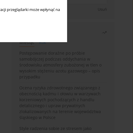
Zapisz się
Usuń
acji przeglądarki może wpłynąć na
Najczęściej czytane
Miesiąc
Rok
Postępowanie doraźne po próbie
samobójczej podczas oddychania w
środowisku atmosfery zubożonej w tlen o
wysokim stężeniu azotu gazowego – opis
przypadku
Ocena ryzyka zdrowotnego związanego z
obecnością kadmu i ołowiu w warzywach
korzeniowych pochodzących z handlu
detalicznego i upraw prywatnych
zlokalizowanych na terenie województwa
śląskiego w Polsce
Style radzenia sobie ze stresem jako