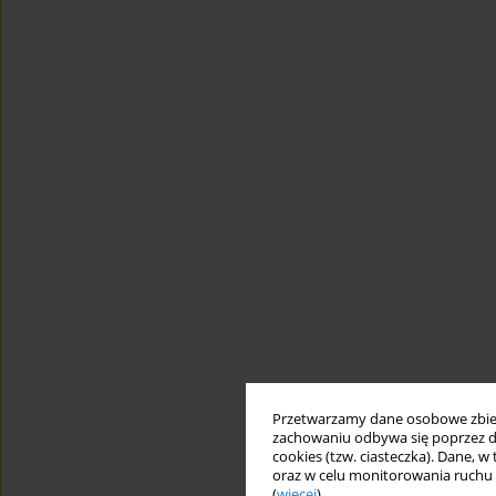
Przetwarzamy dane osobowe zbiera
zachowaniu odbywa się poprzez d
cookies (tzw. ciasteczka). Dane, w
oraz w celu monitorowania ruchu
(
więcej
).