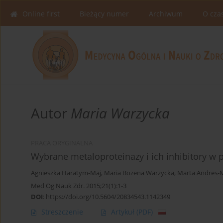
Online first
Bieżący numer
Archiwum
O cza
Autor
Maria Warzycka
PRACA ORYGINALNA
Wybrane metaloproteinazy i ich inhibitory w 
Agnieszka Haratym-Maj
,
Maria Bożena Warzycka
,
Marta Andres-
Med Og Nauk Zdr. 2015;21(1):1-3
DOI
:
https://doi.org/10.5604/20834543.1142349
Streszczenie
Artykuł
(PDF)