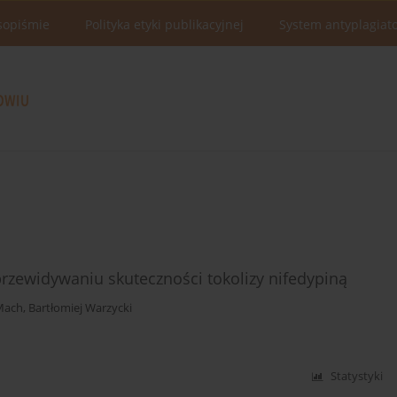
sopiśmie
Polityka etyki publikacyjnej
System antyplagiat
przewidywaniu skuteczności tokolizy nifedypiną
Mach
,
Bartłomiej Warzycki
Statystyki