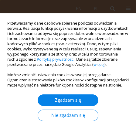
EN
PL
Przetwarzamy dane osobowe zbierane podczas odwiedzania
serwisu. Realizacja funkcji pozyskiwania informacji o użytkownikach
i ich zachowaniu odbywa się poprzez dobrowolnie wprowadzone w
formularzach informacje oraz zapisywanie w urządzeniach
końcowych plików cookies (tzw. ciasteczka). Dane, w tym pliki
cookies, wykorzystywane są w celu realizacji usług, zapewnienia
wygodnego korzystania ze strony oraz w celu monitorowania
ruchu zgodnie z
Polityką prywatności
. Dane są także zbierane i
przetwarzane przez narzędzie Google Analytics (
więcej
).
Autor
Magdalena Kalisz
Możesz zmienić ustawienia cookies w swojej przeglądarce.
Ograniczenie stosowania plików cookies w konfiguracji przeglądarki
może wpłynąć na niektóre funkcjonalności dostępne na stronie.
PRACA PRZEGLĄDOWA
Palenie tytoniu jako czynnik ryzyka udaru mózgu
Zgadzam się
Jarosław Kustra
,
Magdalena Z Kalisz
,
Anna M Szczepańska-Szerej
Med Og Nauk Zdr. 2014;20(1):17-20
Nie zgadzam się
Statystyki
Streszczenie
Artykuł
(PDF)