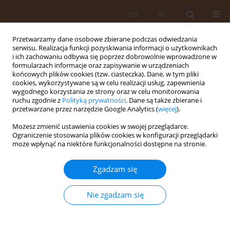
EN
PL
Przetwarzamy dane osobowe zbierane podczas odwiedzania
serwisu. Realizacja funkcji pozyskiwania informacji o użytkownikach
i ich zachowaniu odbywa się poprzez dobrowolnie wprowadzone w
formularzach informacje oraz zapisywanie w urządzeniach
końcowych plików cookies (tzw. ciasteczka). Dane, w tym pliki
cookies, wykorzystywane są w celu realizacji usług, zapewnienia
wygodnego korzystania ze strony oraz w celu monitorowania
ruchu zgodnie z
Polityką prywatności
. Dane są także zbierane i
przetwarzane przez narzędzie Google Analytics (
więcej
).
Autor
Magdalena Kronenberg
Możesz zmienić ustawienia cookies w swojej przeglądarce.
Ograniczenie stosowania plików cookies w konfiguracji przeglądarki
może wpłynąć na niektóre funkcjonalności dostępne na stronie.
PRACA ORYGINALNA
Poziom zaufania do sztucznej
Zgadzam się
inteligencji w medycynie-
perspektywa osób spoza środowiska
Nie zgadzam się
medycznego
Ida Szataniak
,
Julia Faustyna Bednarek
,
Magdalena Kronenberg
,
Tomasz Męcik-Kronenberg