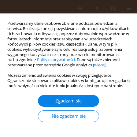
EN
PL
Przetwarzamy dane osobowe zbierane podczas odwiedzania
serwisu. Realizacja funkcji pozyskiwania informacji o użytkownikach
i ich zachowaniu odbywa się poprzez dobrowolnie wprowadzone w
formularzach informacje oraz zapisywanie w urządzeniach
końcowych plików cookies (tzw. ciasteczka). Dane, w tym pliki
cookies, wykorzystywane są w celu realizacji usług, zapewnienia
wygodnego korzystania ze strony oraz w celu monitorowania
ruchu zgodnie z
Polityką prywatności
. Dane są także zbierane i
przetwarzane przez narzędzie Google Analytics (
więcej
).
Autor
Leokadia Bąk-Romaniszyn
Możesz zmienić ustawienia cookies w swojej przeglądarce.
Ograniczenie stosowania plików cookies w konfiguracji przeglądarki
może wpłynąć na niektóre funkcjonalności dostępne na stronie.
PRACA ORYGINALNA
Multivariate analysis of associated
Zgadzam się
factors for overweight and obesity in
children and adolescents – a cross-sectional
Nie zgadzam się
study
Aneta Gwozdowska
,
Kinga Polańska
,
Ewa Starostecka
,
Krzysztof
Zeman
,
Kamil Gwozdowski
,
Dorota Kaleta
,
Leokadia Bąk-Romaniszyn