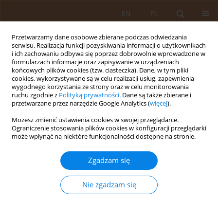
EN
PL
Przetwarzamy dane osobowe zbierane podczas odwiedzania
serwisu. Realizacja funkcji pozyskiwania informacji o użytkownikach
i ich zachowaniu odbywa się poprzez dobrowolnie wprowadzone w
formularzach informacje oraz zapisywanie w urządzeniach
końcowych plików cookies (tzw. ciasteczka). Dane, w tym pliki
cookies, wykorzystywane są w celu realizacji usług, zapewnienia
wygodnego korzystania ze strony oraz w celu monitorowania
ruchu zgodnie z
Polityką prywatności
. Dane są także zbierane i
przetwarzane przez narzędzie Google Analytics (
więcej
).
Autor
Krzysztof Zdziarski
Możesz zmienić ustawienia cookies w swojej przeglądarce.
Ograniczenie stosowania plików cookies w konfiguracji przeglądarki
może wpłynąć na niektóre funkcjonalności dostępne na stronie.
PRACA ORYGINALNA
Nasilenie stanów prodromalnych
Zgadzam się
psychozy wśród zdrowych młodych
dorosłych w kontekście stresu i lęku
Nie zgadzam się
wywołanego pandemią COVID-19
Malwina Osika
,
Krzysztof Zdziarski
Med Og Nauk Zdr. 2021;27(2):161-168