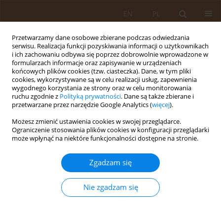
EN
PL
Przetwarzamy dane osobowe zbierane podczas odwiedzania
serwisu. Realizacja funkcji pozyskiwania informacji o użytkownikach
i ich zachowaniu odbywa się poprzez dobrowolnie wprowadzone w
formularzach informacje oraz zapisywanie w urządzeniach
końcowych plików cookies (tzw. ciasteczka). Dane, w tym pliki
cookies, wykorzystywane są w celu realizacji usług, zapewnienia
wygodnego korzystania ze strony oraz w celu monitorowania
ruchu zgodnie z
Polityką prywatności
. Dane są także zbierane i
przetwarzane przez narzędzie Google Analytics (
więcej
).
Autor
Katarzyna Krzonkalla-
Możesz zmienić ustawienia cookies w swojej przeglądarce.
Bartnik
Ograniczenie stosowania plików cookies w konfiguracji przeglądarki
może wpłynąć na niektóre funkcjonalności dostępne na stronie.
PRACA ORYGINALNA
Zgadzam się
Ocena stanu odżywienia i składu ciała
mieszkańców dolnośląskich i opolskich wsi
Nie zgadzam się
Ewa Malczyk
,
Katarzyna Krzonkalla-Bartnik
Med Og Nauk Zdr. 2017;23(4):250-256