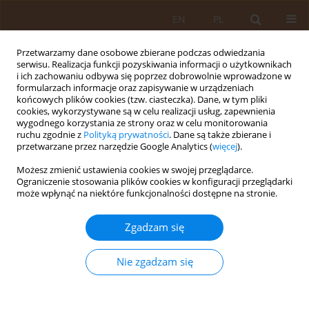
EN
PL
Przetwarzamy dane osobowe zbierane podczas odwiedzania
serwisu. Realizacja funkcji pozyskiwania informacji o użytkownikach
i ich zachowaniu odbywa się poprzez dobrowolnie wprowadzone w
formularzach informacje oraz zapisywanie w urządzeniach
końcowych plików cookies (tzw. ciasteczka). Dane, w tym pliki
cookies, wykorzystywane są w celu realizacji usług, zapewnienia
wygodnego korzystania ze strony oraz w celu monitorowania
ruchu zgodnie z
Polityką prywatności
. Dane są także zbierane i
przetwarzane przez narzędzie Google Analytics (
więcej
).
Autor
Maria Kotulska
Możesz zmienić ustawienia cookies w swojej przeglądarce.
Ograniczenie stosowania plików cookies w konfiguracji przeglądarki
może wpłynąć na niektóre funkcjonalności dostępne na stronie.
PRACA PRZEGLĄDOWA
Sztuczne środki słodzące i ich wpływ
Zgadzam się
na zdrowie człowieka
Magda Szyca
,
Mateusz Wawrzeńczyk
,
Barbara Jędrzejewska
,
Jakub
Nie zgadzam się
Przeradzki
,
Maria Kotulska
,
Aleksandra Borycka
,
Martyna Lichman
Med Og Nauk Zdr. 2023;29(4):271-276
DOI
:
https://doi.org/10.26444/monz/176080