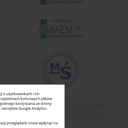
i o użytkownikach i ich
rządzeniach końcowych plików
wygodnego korzystania ze strony
Newsletter
z narzędzie Google Analytics
Wpisz swój adres email
acji przeglądarki może wpłynąć na