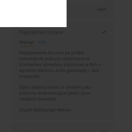
Zapisz się
Usuń
Najczęściej czytane
Miesiąc
Rok
Postępowanie doraźne po próbie
samobójczej podczas oddychania w
środowisku atmosfery zubożonej w tlen o
wysokim stężeniu azotu gazowego – opis
przypadku
Style radzenia sobie ze stresem jako
zmienne determinujące jakość życia
młodych dorosłych
Zespół Mallory’ego-Weissa