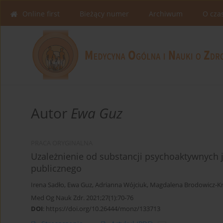
Online first
Bieżący numer
Archiwum
O cza
Autor
Ewa Guz
PRACA ORYGINALNA
Uzależnienie od substancji psychoaktywnych 
publicznego
Irena Sadło
,
Ewa Guz
,
Adrianna Wójciuk
,
Magdalena Brodowicz-Kr
Med Og Nauk Zdr. 2021;27(1):70-76
DOI
:
https://doi.org/10.26444/monz/133713