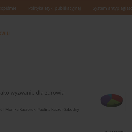
sopiśmie
Polityka etyki publikacyjnej
System antyplagiat
jako wyzwanie dla zdrowia
ól
,
Monika Kaczoruk
,
Paulina Kaczor-Szkodny