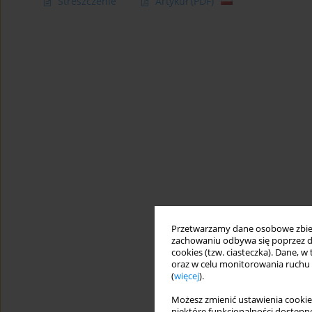
Streszczenie
Artykuł
(PDF)
Przetwarzamy dane osobowe zbiera
zachowaniu odbywa się poprzez d
cookies (tzw. ciasteczka). Dane, w
oraz w celu monitorowania ruchu
(
więcej
).
Możesz zmienić ustawienia cookie
niektóre funkcjonalności dostępne