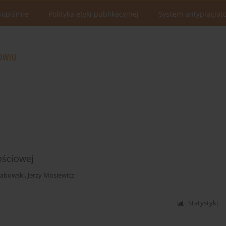
sopiśmie
Polityka etyki publikacyjnej
System antyplagiat
ościowej
habowski
,
Jerzy Mosiewicz
Statystyki