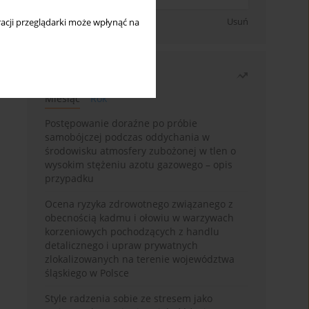
Zapisz się
Usuń
acji przeglądarki może wpłynąć na
Najczęściej czytane
Miesiąc
Rok
Postępowanie doraźne po próbie
samobójczej podczas oddychania w
środowisku atmosfery zubożonej w tlen o
wysokim stężeniu azotu gazowego – opis
przypadku
Ocena ryzyka zdrowotnego związanego z
obecnością kadmu i ołowiu w warzywach
korzeniowych pochodzących z handlu
detalicznego i upraw prywatnych
zlokalizowanych na terenie województwa
śląskiego w Polsce
Style radzenia sobie ze stresem jako