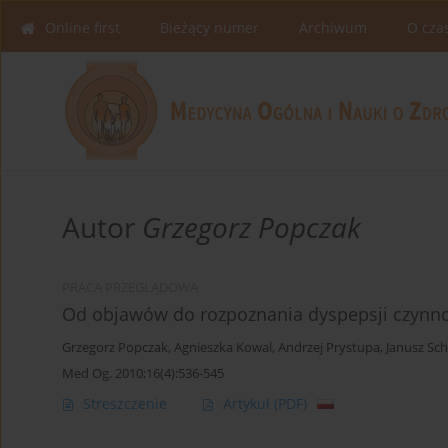
Online first
Bieżący numer
Archiwum
O cza
Autor
Grzegorz Popczak
PRACA PRZEGLĄDOWA
Od objawów do rozpoznania dyspepsji czynn
Grzegorz Popczak
,
Agnieszka Kowal
,
Andrzej Prystupa
,
Janusz Sc
Med Og. 2010;16(4):536-545
Streszczenie
Artykuł
(PDF)