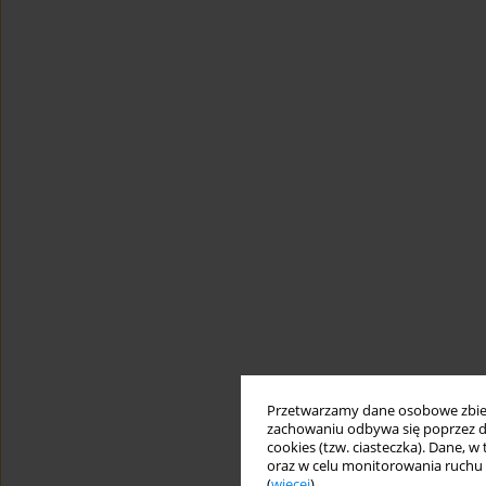
Przetwarzamy dane osobowe zbiera
zachowaniu odbywa się poprzez d
cookies (tzw. ciasteczka). Dane, w
oraz w celu monitorowania ruchu
(
więcej
).