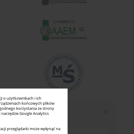
i o użytkownikach i ich
rządzeniach końcowych plików
wygodnego korzystania ze strony
Newsletter
z narzędzie Google Analytics
Wpisz swój adres email
acji przeglądarki może wpłynąć na