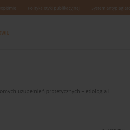
sopiśmie
Polityka etyki publikacyjnej
System antyplagiat
omych uzupełnień protetycznych – etiologia i