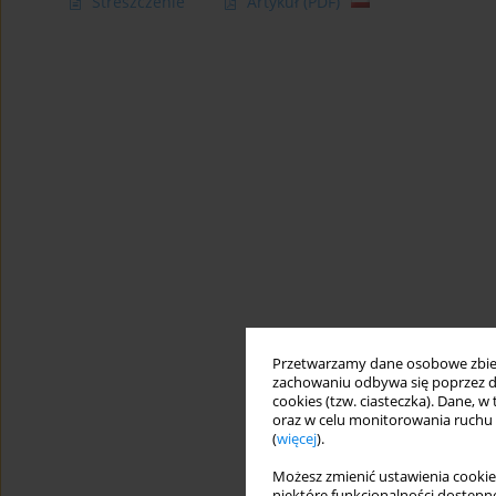
Streszczenie
Artykuł
(PDF)
Przetwarzamy dane osobowe zbiera
zachowaniu odbywa się poprzez d
cookies (tzw. ciasteczka). Dane, w
oraz w celu monitorowania ruchu
(
więcej
).
Możesz zmienić ustawienia cookie
niektóre funkcjonalności dostępne