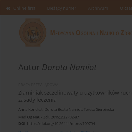
Online first
Bieżący numer
Archiwum
O cza
Autor
Dorota Namiot
PRACA PRZEGLĄDOWA
Ziarniniak szczelinowaty u użytkowników ruch
zasady leczenia
Anna Kondrat
,
Dorota Beata Namiot
,
Teresa Sierpińska
Med Og Nauk Zdr. 2019;25(2):82-87
DOI
:
https://doi.org/10.26444/monz/109794