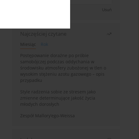
Zapisz się
Usuń
Najczęściej czytane
Miesiąc
Rok
Postępowanie doraźne po próbie
samobójczej podczas oddychania w
środowisku atmosfery zubożonej w tlen o
wysokim stężeniu azotu gazowego – opis
przypadku
Style radzenia sobie ze stresem jako
zmienne determinujące jakość życia
młodych dorosłych
Zespół Mallory’ego-Weissa