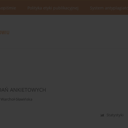
sopiśmie
Polityka etyki publikacyjnej
System antyplagiat
ADAŃ ANKIETOWYCH
 Warchoł-Sławińska
Statystyki