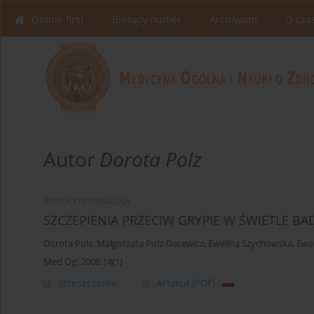
Online first
Bieżący numer
Archiwum
O cza
Autor
Dorota Polz
PRACA ORYGINALNA
SZCZEPIENIA PRZECIW GRYPIE W ŚWIETLE B
Dorota Polz
,
Małgorzata Polz-Dacewicz
,
Ewelina Szychowska
,
Ewa
Med Og. 2008;14(1)
Streszczenie
Artykuł
(PDF)