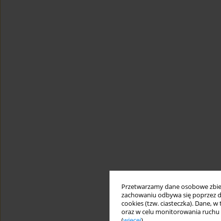
Przetwarzamy dane osobowe zbiera
zachowaniu odbywa się poprzez d
cookies (tzw. ciasteczka). Dane, w
oraz w celu monitorowania ruchu
(
więcej
).