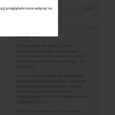
Zapisz się
Usuń
acji przeglądarki może wpłynąć na
Najczęściej czytane
Miesiąc
Rok
Postępowanie doraźne po próbie
samobójczej podczas oddychania w
środowisku atmosfery zubożonej w tlen o
wysokim stężeniu azotu gazowego – opis
przypadku
Ocena ryzyka zdrowotnego związanego z
obecnością kadmu i ołowiu w warzywach
korzeniowych pochodzących z handlu
detalicznego i upraw prywatnych
zlokalizowanych na terenie województwa
śląskiego w Polsce
Style radzenia sobie ze stresem jako