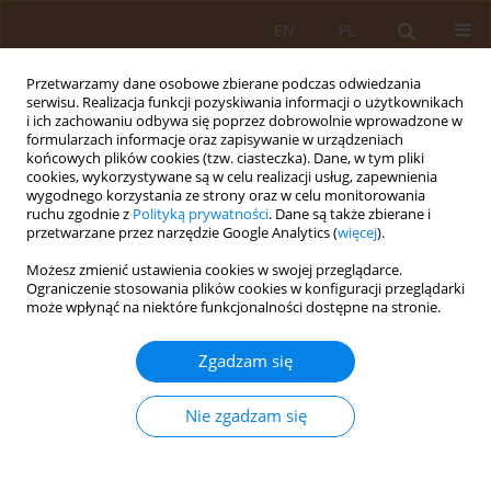
EN
PL
Przetwarzamy dane osobowe zbierane podczas odwiedzania
serwisu. Realizacja funkcji pozyskiwania informacji o użytkownikach
i ich zachowaniu odbywa się poprzez dobrowolnie wprowadzone w
formularzach informacje oraz zapisywanie w urządzeniach
końcowych plików cookies (tzw. ciasteczka). Dane, w tym pliki
cookies, wykorzystywane są w celu realizacji usług, zapewnienia
wygodnego korzystania ze strony oraz w celu monitorowania
ruchu zgodnie z
Polityką prywatności
. Dane są także zbierane i
przetwarzane przez narzędzie Google Analytics (
więcej
).
Autor
Zofia Dąbrowska
Możesz zmienić ustawienia cookies w swojej przeglądarce.
Ograniczenie stosowania plików cookies w konfiguracji przeglądarki
PRACA PRZEGLĄDOWA
może wpłynąć na niektóre funkcjonalności dostępne na stronie.
Najczęstsze dolegliwości w jamie ustnej u
pacjentów geriatrycznych
Zgadzam się
Kamil Bijowski
,
Zofia Dąbrowska
,
Barbara Onopiuk
,
Ewa Dąbrowska
,
Mariusz Zagajewski
Nie zgadzam się
Med Og Nauk Zdr. 2021;27(1):23-31
DOI
:
https://doi.org/10.26444/monz/133399
Statystyki