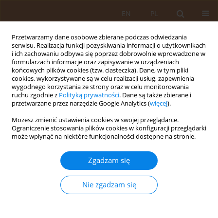
EN
PL
Przetwarzamy dane osobowe zbierane podczas odwiedzania
serwisu. Realizacja funkcji pozyskiwania informacji o użytkownikach
i ich zachowaniu odbywa się poprzez dobrowolnie wprowadzone w
formularzach informacje oraz zapisywanie w urządzeniach
końcowych plików cookies (tzw. ciasteczka). Dane, w tym pliki
cookies, wykorzystywane są w celu realizacji usług, zapewnienia
wygodnego korzystania ze strony oraz w celu monitorowania
ruchu zgodnie z
Polityką prywatności
. Dane są także zbierane i
przetwarzane przez narzędzie Google Analytics (
więcej
).
Autor
Julia Bednarek
Możesz zmienić ustawienia cookies w swojej przeglądarce.
Ograniczenie stosowania plików cookies w konfiguracji przeglądarki
może wpłynąć na niektóre funkcjonalności dostępne na stronie.
PRACA ORYGINALNA
Poziom zaufania do sztucznej
Zgadzam się
inteligencji w medycynie-
perspektywa osób spoza środowiska
Nie zgadzam się
medycznego
Ida Szataniak
,
Julia Faustyna Bednarek
,
Magdalena Kronenberg
,
Tomasz Męcik-Kronenberg