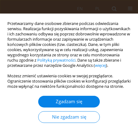
EN
PL
Przetwarzamy dane osobowe zbierane podczas odwiedzania
serwisu. Realizacja funkcji pozyskiwania informacji o użytkownikach
i ich zachowaniu odbywa się poprzez dobrowolnie wprowadzone w
formularzach informacje oraz zapisywanie w urządzeniach
końcowych plików cookies (tzw. ciasteczka). Dane, w tym pliki
cookies, wykorzystywane są w celu realizacji usług, zapewnienia
wygodnego korzystania ze strony oraz w celu monitorowania
ruchu zgodnie z
Polityką prywatności
. Dane są także zbierane i
przetwarzane przez narzędzie Google Analytics (
więcej
).
Autor
Anna Grzywa-Celińska
Możesz zmienić ustawienia cookies w swojej przeglądarce.
Ograniczenie stosowania plików cookies w konfiguracji przeglądarki
PRACA PRZEGLĄDOWA
może wpłynąć na niektóre funkcjonalności dostępne na stronie.
Astma i stan astmatyczny w codziennej praktyce
lekarskiej
Zgadzam się
Anna Grzywa-Celińska
,
Patrycja Lachowska-Kotowska
,
Andrzej
Prystupa
,
Rafał Celiński
,
Michał Kotowski
Nie zgadzam się
Med Og Nauk Zdr. 2013;19(4):397-402
Statystyki