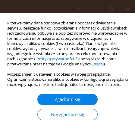
EN
PL
Przetwarzamy dane osobowe zbierane podczas odwiedzania
serwisu. Realizacja funkcji pozyskiwania informacji o użytkownikach
i ich zachowaniu odbywa się poprzez dobrowolnie wprowadzone w
formularzach informacje oraz zapisywanie w urządzeniach
końcowych plików cookies (tzw. ciasteczka). Dane, w tym pliki
cookies, wykorzystywane są w celu realizacji usług, zapewnienia
wygodnego korzystania ze strony oraz w celu monitorowania
ruchu zgodnie z
Polityką prywatności
. Dane są także zbierane i
przetwarzane przez narzędzie Google Analytics (
więcej
).
Autor
Agnieszka Kędra
Możesz zmienić ustawienia cookies w swojej przeglądarce.
Ograniczenie stosowania plików cookies w konfiguracji przeglądarki
może wpłynąć na niektóre funkcjonalności dostępne na stronie.
PRACA ORYGINALNA
Częstość występowania bólu kręgosłupa a
Zgadzam się
sposób spędzania czasu wolnego dzieci i
młodzieży
Nie zgadzam się
Agnieszka Kędra
,
Dariusz Czaprowski
Med Og Nauk Zdr. 2013;19(2):183-187
Statystyki