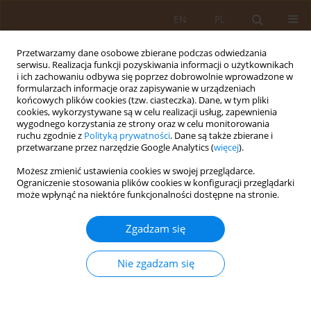
EN
PL
Przetwarzamy dane osobowe zbierane podczas odwiedzania
serwisu. Realizacja funkcji pozyskiwania informacji o użytkownikach
i ich zachowaniu odbywa się poprzez dobrowolnie wprowadzone w
formularzach informacje oraz zapisywanie w urządzeniach
końcowych plików cookies (tzw. ciasteczka). Dane, w tym pliki
cookies, wykorzystywane są w celu realizacji usług, zapewnienia
wygodnego korzystania ze strony oraz w celu monitorowania
ruchu zgodnie z
Polityką prywatności
. Dane są także zbierane i
przetwarzane przez narzędzie Google Analytics (
więcej
).
Słowo kluczowe
zespół Ehlersa-
Możesz zmienić ustawienia cookies w swojej przeglądarce.
Danlosa
Ograniczenie stosowania plików cookies w konfiguracji przeglądarki
może wpłynąć na niektóre funkcjonalności dostępne na stronie.
PRACA PRZEGLĄDOWA
Zgadzam się
Trudności w diagnozowaniu i wybór optymalnych
metod diagnostycznych hipermobilnego zespołu
Nie zgadzam się
Ehlersa-Danlosa: przegląd piśmiennictwa
Magdalena Drabik
,
Aleksandra Byś
,
Piotr Gawda