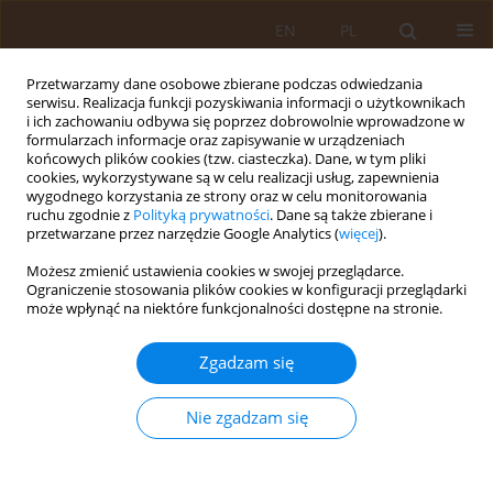
EN
PL
Przetwarzamy dane osobowe zbierane podczas odwiedzania
serwisu. Realizacja funkcji pozyskiwania informacji o użytkownikach
i ich zachowaniu odbywa się poprzez dobrowolnie wprowadzone w
formularzach informacje oraz zapisywanie w urządzeniach
końcowych plików cookies (tzw. ciasteczka). Dane, w tym pliki
cookies, wykorzystywane są w celu realizacji usług, zapewnienia
wygodnego korzystania ze strony oraz w celu monitorowania
ruchu zgodnie z
Polityką prywatności
. Dane są także zbierane i
przetwarzane przez narzędzie Google Analytics (
więcej
).
Słowo kluczowe
homoseksualizm
Możesz zmienić ustawienia cookies w swojej przeglądarce.
Ograniczenie stosowania plików cookies w konfiguracji przeglądarki
może wpłynąć na niektóre funkcjonalności dostępne na stronie.
PRACA ORYGINALNA
Studenci uniwersytetu medycznego o
Zgadzam się
funkcjonowaniu mężczyzn i kobiet
homoseksualnych w przestrzeni publicznej
Nie zgadzam się
Joanna Tkaczuk-Włach
,
Lechosław Putowski
,
Anna B. Pilewska-Kozak
Med Og Nauk Zdr. 2020;26(3):291-294
DOI
:
https://doi.org/10.26444/monz/120130