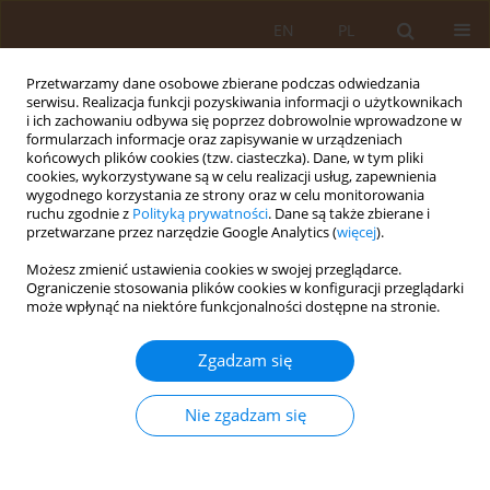
EN
PL
Przetwarzamy dane osobowe zbierane podczas odwiedzania
serwisu. Realizacja funkcji pozyskiwania informacji o użytkownikach
i ich zachowaniu odbywa się poprzez dobrowolnie wprowadzone w
formularzach informacje oraz zapisywanie w urządzeniach
końcowych plików cookies (tzw. ciasteczka). Dane, w tym pliki
cookies, wykorzystywane są w celu realizacji usług, zapewnienia
wygodnego korzystania ze strony oraz w celu monitorowania
ruchu zgodnie z
Polityką prywatności
. Dane są także zbierane i
przetwarzane przez narzędzie Google Analytics (
więcej
).
Słowo kluczowe
autonomia
Możesz zmienić ustawienia cookies w swojej przeglądarce.
Ograniczenie stosowania plików cookies w konfiguracji przeglądarki
może wpłynąć na niektóre funkcjonalności dostępne na stronie.
PRACA PRZEGLĄDOWA
Problem świadomej zgody na amputację u chorej
Zgadzam się
ze zgorzelą kończyn dolnych – aspekty etyczne
Paweł Kiciński
,
Maciej Zakrzewski
,
Sylwia Przybylska-Kuć
,
Andrzej
Nie zgadzam się
Prystupa
,
Jerzy Mosiewicz
,
Jakub Pawlikowski
,
Jarosław Sak
Med Og Nauk Zdr. 2012;18(3):189-192
Statystyki