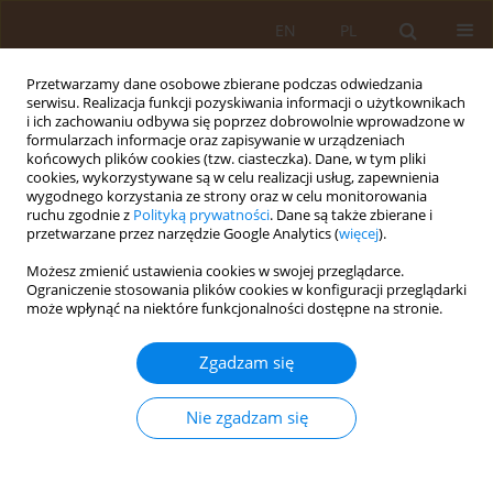
EN
PL
Przetwarzamy dane osobowe zbierane podczas odwiedzania
serwisu. Realizacja funkcji pozyskiwania informacji o użytkownikach
i ich zachowaniu odbywa się poprzez dobrowolnie wprowadzone w
formularzach informacje oraz zapisywanie w urządzeniach
końcowych plików cookies (tzw. ciasteczka). Dane, w tym pliki
cookies, wykorzystywane są w celu realizacji usług, zapewnienia
wygodnego korzystania ze strony oraz w celu monitorowania
ruchu zgodnie z
Polityką prywatności
. Dane są także zbierane i
przetwarzane przez narzędzie Google Analytics (
więcej
).
Słowo kluczowe
TIMP-2
Możesz zmienić ustawienia cookies w swojej przeglądarce.
Ograniczenie stosowania plików cookies w konfiguracji przeglądarki
może wpłynąć na niektóre funkcjonalności dostępne na stronie.
PRACA ORYGINALNA
Wskaźniki włóknienia nerek u leczonych
Zgadzam się
zachowawczo dzieci z przewlekłą chorobą nerek
Kinga Musiał
,
Danuta Zwolińska
Nie zgadzam się
Med Og Nauk Zdr. 2013;19(1):41-44
Statystyki