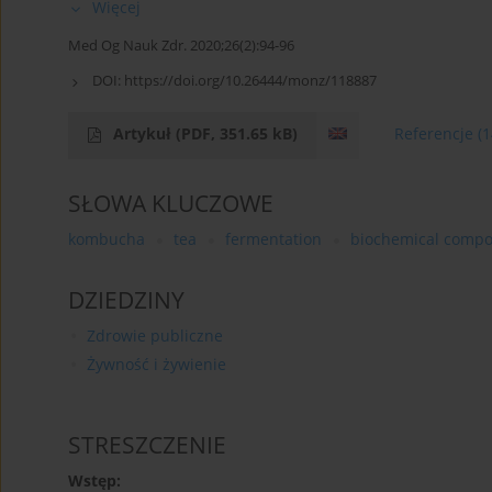
Więcej
Med Og Nauk Zdr. 2020;26(2):94-96
DOI:
https://doi.org/10.26444/monz/118887
Artykuł
(PDF, 351.65 kB)
Referencje
(1
SŁOWA KLUCZOWE
kombucha
tea
fermentation
biochemical compo
DZIEDZINY
Zdrowie publiczne
Żywność i żywienie
STRESZCZENIE
Wstęp: