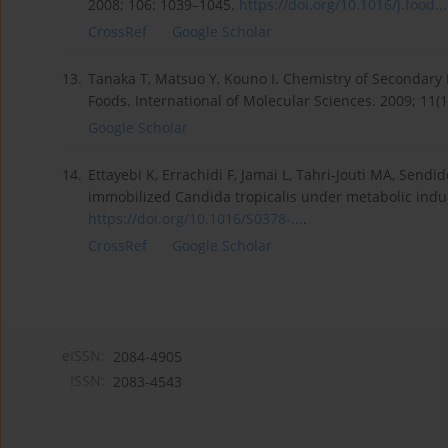
2008; 106: 1039–1045.
https://doi.org/10.1016/j.food...
CrossRef
Google Scholar
13.
Tanaka T, Matsuo Y, Kouno I. Chemistry of Secondary
Foods. International of Molecular Sciences. 2009; 11(1
Google Scholar
14.
Ettayebi K, Errachidi F, Jamai L, Tahri-Jouti MA, Send
immobilized Candida tropicalis under metabolic induc
https://doi.org/10.1016/S0378-...
.
CrossRef
Google Scholar
eISSN:
2084-4905
ISSN:
2083-4543