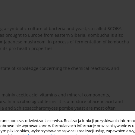
a symbiotic culture of bacteria and yeast, so-called SCOBY.
was brought to Europe from eastern Siberia. Kombucha is also
r Japanese mushroom. In process of fermentation of kombucha
its pro-health properties.
t state of knowledge concerning the chemical reactions, and
 mainly acetic acid, vitamins and mineral components,
s. In microbiological terms, it is a mixture of acetic acid and
teria and Schizosaccharomyces pombe yeast are most often
fructose in the process of glycolysis, producing ethanol and
ne podczas odwiedzania serwisu. Realizacja funkcji pozyskiwania informacj
acid due to acetic acid bacteria present in the beverage.
obrowolnie wprowadzone w formularzach informacje oraz zapisywanie w u
properties, reducing the level of cholesterol, supporting the
 tym pliki cookies, wykorzystywane są w celu realizacji usług, zapewnienia 