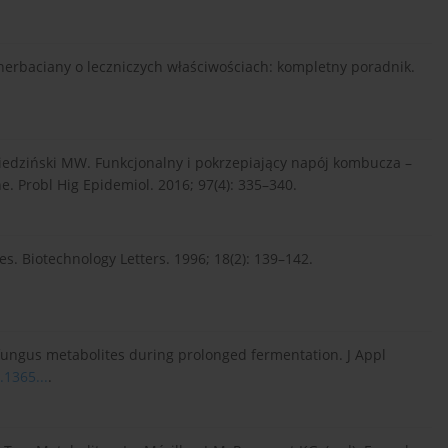
erbaciany o leczniczych właściwościach: kompletny poradnik.
Obiedziński MW. Funkcjonalny i pokrzepiający napój kombucza –
 Probl Hig Epidemiol. 2016; 97(4): 335–340.
es. Biotechnology Letters. 1996; 18(2): 139–142.
fungus metabolites during prolonged fermentation. J Appl
.1365...
.