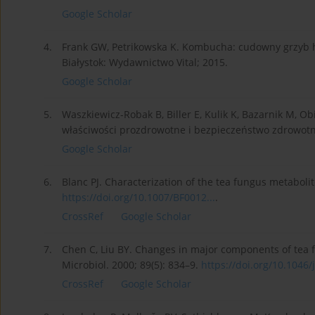
Google Scholar
4.
Frank GW, Petrikowska K. Kombucha: cudowny grzyb h
Białystok: Wydawnictwo Vital; 2015.
Google Scholar
5.
Waszkiewicz-Robak B, Biller E, Kulik K, Bazarnik M, 
właściwości prozdrowotne i bezpieczeństwo zdrowotne.
Google Scholar
6.
Blanc PJ. Characterization of the tea fungus metabolit
https://doi.org/10.1007/BF0012...
.
CrossRef
Google Scholar
7.
Chen C, Liu BY. Changes in major components of tea 
Microbiol. 2000; 89(5): 834–9.
https://doi.org/10.1046/j
CrossRef
Google Scholar