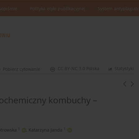
sopiśmie
Polityka etyki publikacyjnej
System antyplagiat
CC BY-NC 3.0 Polska
Statystyki
Pobierz cytowanie
biochemiczny kombuchy –
1
1
otrowska
,
Katarzyna Janda