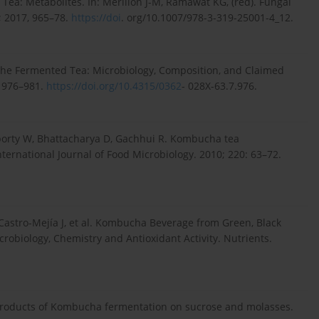
ea: Metabolites. In: Mérillon J-M, Ramawat KG, (red). Fungal
; 2017, 965–78.
https://doi
. org/10.1007/978-3-319-25001-4_12.
the Fermented Tea: Microbiology, Composition, and Claimed
: 976–981.
https://doi.org/10.4315/0362
- 028X-63.7.976.
aborty W, Bhattacharya D, Gachhui R. Kombucha tea
ternational Journal of Food Microbiology. 2010; 220: 63–72.
, Castro-Mejía J, et al. Kombucha Beverage from Green, Black
robiology, Chemistry and Antioxidant Activity. Nutrients.
 products of Kombucha fermentation on sucrose and molasses.