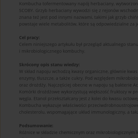
Kombucha tofermentowany napój herbaciany, wytworzony pr
SCOBY. Grzyb herbaciany wywodzi się z rejonów wschodni
znana też jest pod innymi nazwami, takimi jak grzyb chiń
powstaje wiele metabolitów, które są odpowiedzialne za j
Cel pracy:
Celem niniejszego artykułu był przegląd aktualnego stan
i mikrobiologicznego kombuchy.
Skrócony opis stanu wiedzy:
W skład napoju wchodzą kwasy organiczne, głównie kwas oc
enzymy, tłuszcze, a także cukry. Pod względem mikrobiol
oraz drożdży. Najczęściej obecne w napoju są bakterie 
Komórki drożdżowe wykorzystują większość fruktozy w proc
węgla. Etanol przekształcany jest z kolei do kwasu octo
Kombucha wykazuje właściwości przeciwdrobnoustrojowe, 
cholesterolu, wspomagające układ immunologiczny, a tak
Podsumowanie:
Różnice w składzie chemicznym oraz mikrobiologicznym k