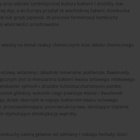
zy udziale symbiotycznej kultury bakterii i drożdży, tzw.
ej Azji, a do Europy przybył ze wschodniej Syberii. Kombucha
ski lub grzyb japoński. W procesie fermentacji kombuchy
ej właściwości prozdrowotne.
u wiedzy na temat reakcji chemicznych oraz składu chemicznego
towy, witaminy i składniki mineralne, polifenole, flawonoidy,
ogicznym jest to mieszanina bakterii kwasu octowego, mlekowego
Acetobacter xylinum i drożdże Schizosaccharomyces pombe.
esie glikolizy, wskutek czego powstaje etanol i dwutlenek
wego, dzięki obecnym w napoju bakteriom kwasu octowego.
przeciwutleniające, przeciwcukrzycowe, obniżające stężenie
że stymulujące detoksykację wątroby.
ombuchy zależą głównie od odmiany i rodzaju herbaty, ilości