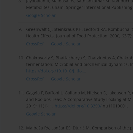
8.
Jayabalan R, Malbaša RV, Sathishkumar M. Kombucha T
Metabolites. Cham: Springer International Publishing
Google Scholar
9.
Greenwalt CJ, Steinkraus KH, Ledford RA. Kombucha, 
Health Effects. Journal of Food Protection. 2000; 63(7)
CrossRef
Google Scholar
10.
Chakravorty S, Bhattacharya S, Chatzinotas A, Chakr
fermentation: Microbial and biochemical dynamics. In
https://doi.org/10.1016/j.ijfo...
.
CrossRef
Google Scholar
11.
Gaggìa F, Baffoni L, Galiano M, Nielsen D, Jakobsen R
and Rooibos Teas: A Comparative Study Looking at Mic
2019; 11(1): 1.
https://doi.org/10.3390/
nu11010001.
Google Scholar
12.
Malbaša RV, Lončar ES, Djurić M. Comparison of the