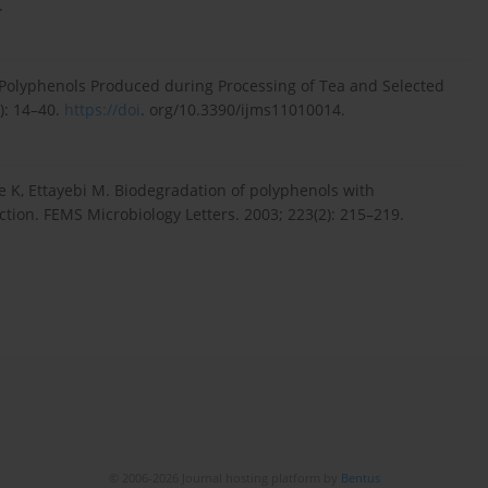
.
 Polyphenols Produced during Processing of Tea and Selected
): 14–40.
https://doi
. org/10.3390/ijms11010014.
ide K, Ettayebi M. Biodegradation of polyphenols with
tion. FEMS Microbiology Letters. 2003; 223(2): 215–219.
© 2006-2026 Journal hosting platform by
Bentus