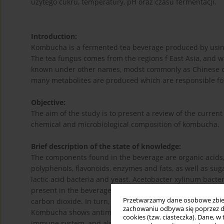
użytego cukru, temperatury, pH oraz czasu fermentacji.
Introduction:
Kombucha is a fermented tea beverage produced by using 
The tea fungus comes from the regions f East Asia, and 
known under other names, modst commonly as Chinese o
many metabolites are produced which are responsible for 
Objective:
The aim of the study is to present a review of the curren
chemical and microbiological composition of kombucha.
Brief description of the state of knowledge:
The components found in the beverage are organic acids,
polyphenols, flavonoids, enzymes and fats, as well as sugar
lactic acid bacteria and yeast. Acetobacter xylinum bac
present in the beverage. Yeast cells consume most of the 
Przetwarzamy dane osobowe zbiera
carbon dioxide. In turn, ethanol is converted into acetic 
zachowaniu odbywa się poprzez d
Kombucha shows antimicrobial, antioxidant, anti-diabetic 
cookies (tzw. ciasteczka). Dane, w
immune system, and also stimulating liver detoxification.