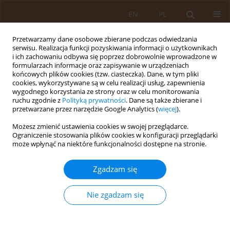
EN
PL
Przetwarzamy dane osobowe zbierane podczas odwiedzania
serwisu. Realizacja funkcji pozyskiwania informacji o użytkownikach
i ich zachowaniu odbywa się poprzez dobrowolnie wprowadzone w
formularzach informacje oraz zapisywanie w urządzeniach
końcowych plików cookies (tzw. ciasteczka). Dane, w tym pliki
cookies, wykorzystywane są w celu realizacji usług, zapewnienia
wygodnego korzystania ze strony oraz w celu monitorowania
ruchu zgodnie z
Polityką prywatności
. Dane są także zbierane i
przetwarzane przez narzędzie Google Analytics (
więcej
).
Autor
Roma Krzymińska-
Możesz zmienić ustawienia cookies w swojej przeglądarce.
Siemaszko
Ograniczenie stosowania plików cookies w konfiguracji przeglądarki
może wpłynąć na niektóre funkcjonalności dostępne na stronie.
PRACA PRZEGLĄDOWA
Zgadzam się
Historia geriatrii i gerontologii od starożytności
do współczesności
Nie zgadzam się
Aleksandra Kaluźniak-Szymanowska
,
Roma Gabriela Krzymińska-
Siemaszko
Med Og Nauk Zdr. 2019;25(4):230-234