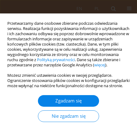
EN
PL
Przetwarzamy dane osobowe zbierane podczas odwiedzania
serwisu. Realizacja funkcji pozyskiwania informacji o użytkownikach
i ich zachowaniu odbywa się poprzez dobrowolnie wprowadzone w
formularzach informacje oraz zapisywanie w urządzeniach
końcowych plików cookies (tzw. ciasteczka). Dane, w tym pliki
cookies, wykorzystywane są w celu realizacji usług, zapewnienia
wygodnego korzystania ze strony oraz w celu monitorowania
ruchu zgodnie z
Polityką prywatności
. Dane są także zbierane i
przetwarzane przez narzędzie Google Analytics (
więcej
).
Autor
Katarzyna Krzonkalla-
Możesz zmienić ustawienia cookies w swojej przeglądarce.
Bartnik
Ograniczenie stosowania plików cookies w konfiguracji przeglądarki
może wpłynąć na niektóre funkcjonalności dostępne na stronie.
PRACA ORYGINALNA
Zgadzam się
Ocena stanu odżywienia i składu ciała
mieszkańców dolnośląskich i opolskich wsi
Nie zgadzam się
Ewa Malczyk
,
Katarzyna Krzonkalla-Bartnik
Med Og Nauk Zdr. 2017;23(4):250-256