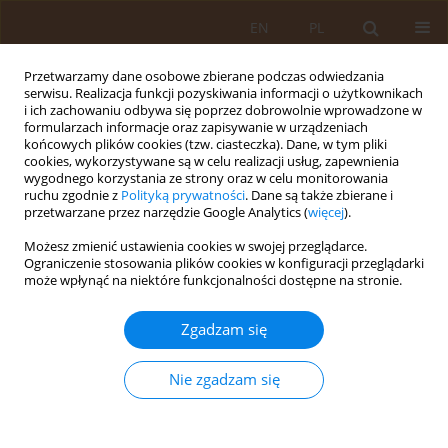
EN
PL
Przetwarzamy dane osobowe zbierane podczas odwiedzania
serwisu. Realizacja funkcji pozyskiwania informacji o użytkownikach
i ich zachowaniu odbywa się poprzez dobrowolnie wprowadzone w
formularzach informacje oraz zapisywanie w urządzeniach
końcowych plików cookies (tzw. ciasteczka). Dane, w tym pliki
cookies, wykorzystywane są w celu realizacji usług, zapewnienia
wygodnego korzystania ze strony oraz w celu monitorowania
ruchu zgodnie z
Polityką prywatności
. Dane są także zbierane i
przetwarzane przez narzędzie Google Analytics (
więcej
).
Autor
Magdalena Krysińska
Możesz zmienić ustawienia cookies w swojej przeglądarce.
Ograniczenie stosowania plików cookies w konfiguracji przeglądarki
może wpłynąć na niektóre funkcjonalności dostępne na stronie.
PRACA ORYGINALNA
Ocena kosztów leczenia i rehabilitacji osób
Zgadzam się
poszkodowanych w wypadkach przy pracy oraz ze
stwierdzoną chorobą zawodową ze szczególnym
Nie zgadzam się
uwzględnieniem leśników i rolników
Krzysztof Kuszewski
,
Magdalena Małgorzata Krysińska
,
Katarzyna
Kamińska
,
Andrzej Koronkiewicz
,
Elżbieta Weronika Buczak-Stec