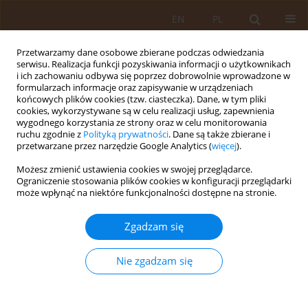
EN
PL
Przetwarzamy dane osobowe zbierane podczas odwiedzania
serwisu. Realizacja funkcji pozyskiwania informacji o użytkownikach
i ich zachowaniu odbywa się poprzez dobrowolnie wprowadzone w
formularzach informacje oraz zapisywanie w urządzeniach
końcowych plików cookies (tzw. ciasteczka). Dane, w tym pliki
cookies, wykorzystywane są w celu realizacji usług, zapewnienia
wygodnego korzystania ze strony oraz w celu monitorowania
ruchu zgodnie z
Polityką prywatności
. Dane są także zbierane i
przetwarzane przez narzędzie Google Analytics (
więcej
).
Autor
Justyna Krysa
Możesz zmienić ustawienia cookies w swojej przeglądarce.
Ograniczenie stosowania plików cookies w konfiguracji przeglądarki
PRACA ORYGINALNA
może wpłynąć na niektóre funkcjonalności dostępne na stronie.
Socjodemograficzne uwarunkowania zachowań
zdrowotnych kobiet w okresie prokreacji
Zgadzam się
Agnieszka Bień
,
Ewa Rzońca
,
Justyna Krysa
,
Grażyna Jolanta Iwanowicz-
Palus
,
Agnieszka Turkosz
Nie zgadzam się
Med Og Nauk Zdr. 2016;22(3):210-215
DOI
:
https://doi.org/10.5604/20834543.1220524
Statystyki