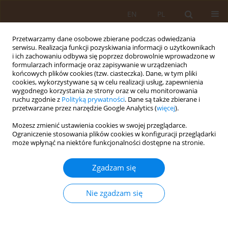
EN
PL
Przetwarzamy dane osobowe zbierane podczas odwiedzania
serwisu. Realizacja funkcji pozyskiwania informacji o użytkownikach
i ich zachowaniu odbywa się poprzez dobrowolnie wprowadzone w
formularzach informacje oraz zapisywanie w urządzeniach
końcowych plików cookies (tzw. ciasteczka). Dane, w tym pliki
cookies, wykorzystywane są w celu realizacji usług, zapewnienia
wygodnego korzystania ze strony oraz w celu monitorowania
ruchu zgodnie z
Polityką prywatności
. Dane są także zbierane i
przetwarzane przez narzędzie Google Analytics (
więcej
).
Autor
Karolina Kryś
Możesz zmienić ustawienia cookies w swojej przeglądarce.
Ograniczenie stosowania plików cookies w konfiguracji przeglądarki
może wpłynąć na niektóre funkcjonalności dostępne na stronie.
PRACA ORYGINALNA
Metody zapobiegania ciąży w ocenie kobiet w
Zgadzam się
wieku rozrodczym a deklarowana istotność wiary
katolickiej – badania pilotażowe
Nie zgadzam się
Aleksandra Rutkowska
,
Agnieszka Rolińska
,
Agnieszka Joanna
Kowalska
,
Joanna Milanowska
,
Karolina Kryś
,
Katarzyna Sidor
,
Marta
Makara-Studzińska