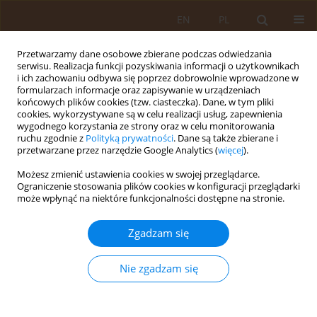
EN
PL
Przetwarzamy dane osobowe zbierane podczas odwiedzania
serwisu. Realizacja funkcji pozyskiwania informacji o użytkownikach
i ich zachowaniu odbywa się poprzez dobrowolnie wprowadzone w
formularzach informacje oraz zapisywanie w urządzeniach
końcowych plików cookies (tzw. ciasteczka). Dane, w tym pliki
cookies, wykorzystywane są w celu realizacji usług, zapewnienia
wygodnego korzystania ze strony oraz w celu monitorowania
ruchu zgodnie z
Polityką prywatności
. Dane są także zbierane i
przetwarzane przez narzędzie Google Analytics (
więcej
).
Autor
Ewelina Krasowska
Możesz zmienić ustawienia cookies w swojej przeglądarce.
Ograniczenie stosowania plików cookies w konfiguracji przeglądarki
PRACA PRZEGLĄDOWA
może wpłynąć na niektóre funkcjonalności dostępne na stronie.
Wielopłaszczyznowa opieka nad dzieckiem z
mózgowym porażeniem dziecięcym
Zgadzam się
Bartosz Andruszczak
,
Beata Buraczyńska-Andrzejewska
,
Hanna
Krauss
,
Katarzyna Jończyk-Potoczna
,
Jacek Piątek
,
Anna Krzywicka
,
Nie zgadzam się
Wioletta Żukiewicz-Sobczak
,
Ewelina Krasowska
,
Marcin Kozak
Med Og Nauk Zdr. 2012;18(4):314-318
Statystyki