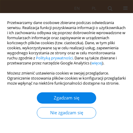
EN
PL
Przetwarzamy dane osobowe zbierane podczas odwiedzania
serwisu. Realizacja funkcji pozyskiwania informacji o użytkownikach
i ich zachowaniu odbywa się poprzez dobrowolnie wprowadzone w
formularzach informacje oraz zapisywanie w urządzeniach
końcowych plików cookies (tzw. ciasteczka). Dane, w tym pliki
cookies, wykorzystywane są w celu realizacji usług, zapewnienia
wygodnego korzystania ze strony oraz w celu monitorowania
ruchu zgodnie z
Polityką prywatności
. Dane są także zbierane i
przetwarzane przez narzędzie Google Analytics (
więcej
).
Autor
Anna Kozak-Sykała
Możesz zmienić ustawienia cookies w swojej przeglądarce.
Ograniczenie stosowania plików cookies w konfiguracji przeglądarki
PRACA ORYGINALNA
może wpłynąć na niektóre funkcjonalności dostępne na stronie.
CHOROBY NARZĄDU RUCHU JAKO PRZYCZYNA
ORZEKANIA O NIEZDOLNOŚCI DO SAMODZIELNEJ
Zgadzam się
EGZYSTENCJI U OSÓB UBEZPIECZONYCH W KASIE
ROLNICZEGO UBEZPIECZENIA SPOŁECZNEGO
Nie zgadzam się
Anna Kozak-Sykała
,
Leszek Wdowiak
,
Agnieszka Saracen
Med Og. 2009;15(1):82-90