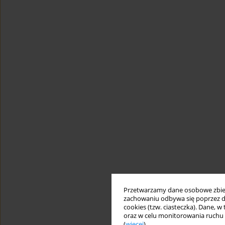
Przetwarzamy dane osobowe zbiera
zachowaniu odbywa się poprzez d
cookies (tzw. ciasteczka). Dane, w
oraz w celu monitorowania ruchu
(
więcej
).