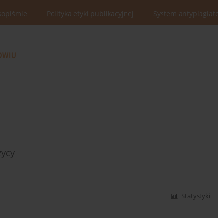
sopiśmie
Polityka etyki publikacyjnej
System antyplagiat
zycy
Statystyki