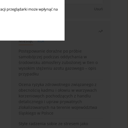
Zapisz się
Usuń
acji przeglądarki może wpłynąć na
Najczęściej czytane
Miesiąc
Rok
Postępowanie doraźne po próbie
samobójczej podczas oddychania w
środowisku atmosfery zubożonej w tlen o
wysokim stężeniu azotu gazowego – opis
przypadku
Ocena ryzyka zdrowotnego związanego z
obecnością kadmu i ołowiu w warzywach
korzeniowych pochodzących z handlu
detalicznego i upraw prywatnych
zlokalizowanych na terenie województwa
śląskiego w Polsce
Style radzenia sobie ze stresem jako