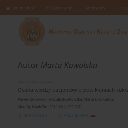
Online first
Bieżący numer
Archiwum
O cza
Autor
Marta Kowalska
PRACA ORYGINALNA
Ocena wiedzy pacjentów o powikłaniach cukr
Paweł Kalinowski
,
Urszula Bojakowska
,
Marta E Kowalska
Med Og Nauk Zdr. 2012;18(4):302-307
Streszczenie
Artykuł
(PDF)