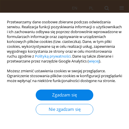
EN
PL
Przetwarzamy dane osobowe zbierane podczas odwiedzania
serwisu. Realizacja funkcji pozyskiwania informacji o użytkownikach
i ich zachowaniu odbywa się poprzez dobrowolnie wprowadzone w
formularzach informacje oraz zapisywanie w urządzeniach
końcowych plików cookies (tzw. ciasteczka). Dane, w tym pliki
cookies, wykorzystywane są w celu realizacji usług, zapewnienia
wygodnego korzystania ze strony oraz w celu monitorowania
ruchu zgodnie z
Polityką prywatności
. Dane są także zbierane i
przetwarzane przez narzędzie Google Analytics (
więcej
).
Autor
Zofia Komarowska
Możesz zmienić ustawienia cookies w swojej przeglądarce.
Ograniczenie stosowania plików cookies w konfiguracji przeglądarki
może wpłynąć na niektóre funkcjonalności dostępne na stronie.
PRACA PRZEGLĄDOWA
Zmiany kadrowe w systemie ochrony
Zgadzam się
zdrowia w Polsce na przestrzeni lat
Maja Wujec
,
Aleksandra Szarejko
,
Zofia Komarowska
,
Nie zgadzam się
Katarzyna Bochniak
,
Jakub Magdziarz Ibrahim-El-Nur
,
Aneta Nitsch-Osuch
,
Magdalena Łoś
Med Og Nauk Zdr. 2026;32(2):92-100