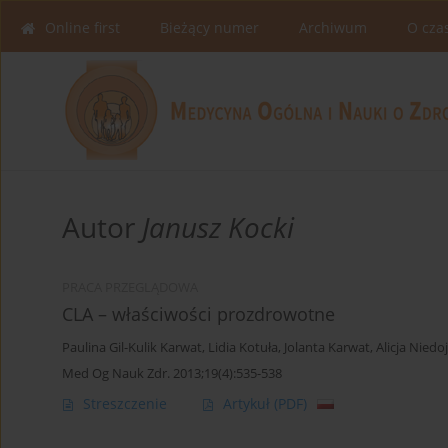
Online first
Bieżący numer
Archiwum
O cza
Autor
Janusz Kocki
PRACA PRZEGLĄDOWA
CLA – właściwości prozdrowotne
Paulina Gil-Kulik Karwat
,
Lidia Kotuła
,
Jolanta Karwat
,
Alicja Niedo
Med Og Nauk Zdr. 2013;19(4):535-538
Streszczenie
Artykuł
(PDF)