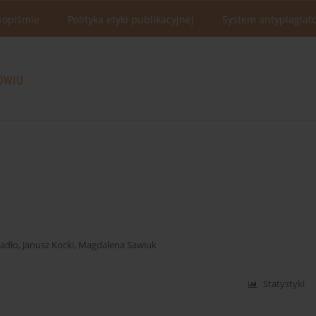
sopiśmie
Polityka etyki publikacyjnej
System antyplagiat
jadło
,
Janusz Kocki
,
Magdalena Sawiuk
Statystyki