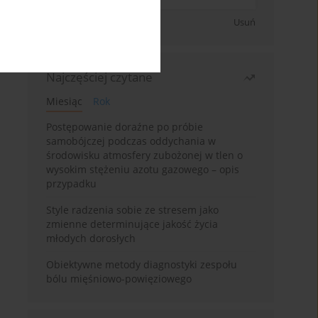
Zapisz się
Usuń
Najczęściej czytane
Miesiąc
Rok
Postępowanie doraźne po próbie
samobójczej podczas oddychania w
środowisku atmosfery zubożonej w tlen o
wysokim stężeniu azotu gazowego – opis
przypadku
Style radzenia sobie ze stresem jako
zmienne determinujące jakość życia
młodych dorosłych
Obiektywne metody diagnostyki zespołu
bólu mięśniowo-powięziowego