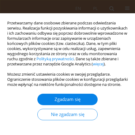
EN
PL
Przetwarzamy dane osobowe zbierane podczas odwiedzania
serwisu. Realizacja funkcji pozyskiwania informacji o użytkownikach
i ich zachowaniu odbywa się poprzez dobrowolnie wprowadzone w
formularzach informacje oraz zapisywanie w urządzeniach
końcowych plików cookies (tzw. ciasteczka). Dane, w tym pliki
cookies, wykorzystywane są w celu realizacji usług, zapewnienia
wygodnego korzystania ze strony oraz w celu monitorowania
ruchu zgodnie z
Polityką prywatności
. Dane są także zbierane i
przetwarzane przez narzędzie Google Analytics (
więcej
).
Autor
Mária Kilíková
Możesz zmienić ustawienia cookies w swojej przeglądarce.
Ograniczenie stosowania plików cookies w konfiguracji przeglądarki
może wpłynąć na niektóre funkcjonalności dostępne na stronie.
PRACA ORYGINALNA
Postrzeganie odpowiedniej kulturowo opieki
Zgadzam się
zdrowotnej przez europejskie pielęgniarki –
badanie przekrojowe
Nie zgadzam się
Martin Červený
,
Leilani A. Siaki
,
Paula McGee
,
Mária Kilíková
Med Og Nauk Zdr. 2019;25(1):27-32
DOI
:
https://doi.org/10.26444/monz/102392