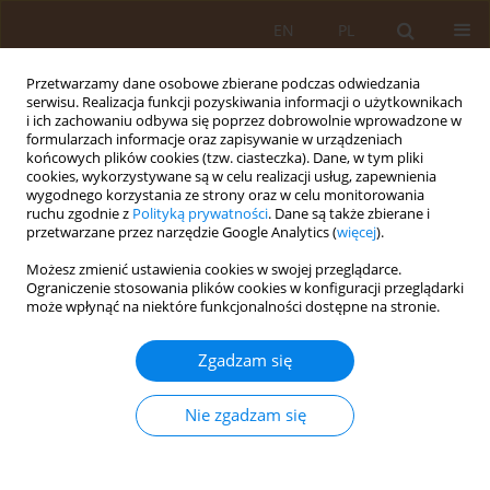
EN
PL
Przetwarzamy dane osobowe zbierane podczas odwiedzania
serwisu. Realizacja funkcji pozyskiwania informacji o użytkownikach
i ich zachowaniu odbywa się poprzez dobrowolnie wprowadzone w
formularzach informacje oraz zapisywanie w urządzeniach
końcowych plików cookies (tzw. ciasteczka). Dane, w tym pliki
cookies, wykorzystywane są w celu realizacji usług, zapewnienia
wygodnego korzystania ze strony oraz w celu monitorowania
ruchu zgodnie z
Polityką prywatności
. Dane są także zbierane i
przetwarzane przez narzędzie Google Analytics (
więcej
).
Autor
Kaja Karwowska
Możesz zmienić ustawienia cookies w swojej przeglądarce.
Ograniczenie stosowania plików cookies w konfiguracji przeglądarki
może wpłynąć na niektóre funkcjonalności dostępne na stronie.
PRACA PRZEGLĄDOWA
Rola i znaczenie produktów
Zgadzam się
fermentowanych w diecie
Kaja Katarzyna Karwowska
,
Dominika Kaczmarczyk
Nie zgadzam się
Med Og Nauk Zdr. 2023;29(2):79-88
DOI
:
https://doi.org/10.26444/monz/166088
Statystyki