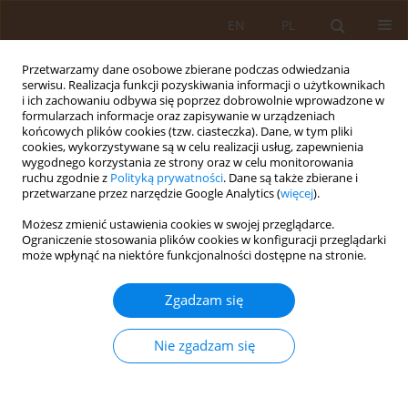
EN
PL
Przetwarzamy dane osobowe zbierane podczas odwiedzania
serwisu. Realizacja funkcji pozyskiwania informacji o użytkownikach
i ich zachowaniu odbywa się poprzez dobrowolnie wprowadzone w
formularzach informacje oraz zapisywanie w urządzeniach
końcowych plików cookies (tzw. ciasteczka). Dane, w tym pliki
cookies, wykorzystywane są w celu realizacji usług, zapewnienia
wygodnego korzystania ze strony oraz w celu monitorowania
ruchu zgodnie z
Polityką prywatności
. Dane są także zbierane i
przetwarzane przez narzędzie Google Analytics (
więcej
).
Autor
Klaudia Karecka
Możesz zmienić ustawienia cookies w swojej przeglądarce.
Ograniczenie stosowania plików cookies w konfiguracji przeglądarki
może wpłynąć na niektóre funkcjonalności dostępne na stronie.
PRACA ORYGINALNA
Ocena satysfakcji pracy i wypalenia
Zgadzam się
zawodowego pośród
elektroradiologów w podmiotach szpitalnych w
Nie zgadzam się
województwie świętokrzyskim
Bartłomiej Nowak
,
Klaudia Karecka
,
Agnieszka Wójcik-Knurowska
,
Elżbieta Łuczyńska