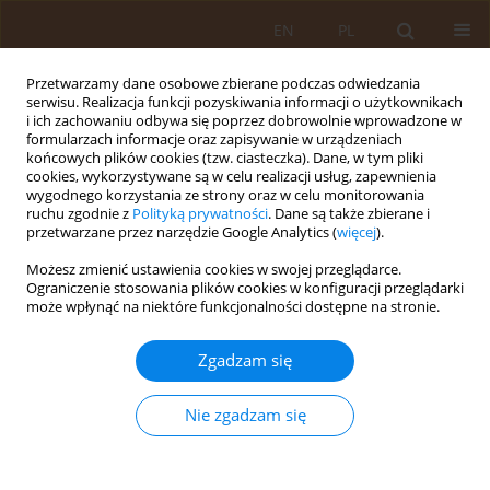
EN
PL
Przetwarzamy dane osobowe zbierane podczas odwiedzania
serwisu. Realizacja funkcji pozyskiwania informacji o użytkownikach
i ich zachowaniu odbywa się poprzez dobrowolnie wprowadzone w
formularzach informacje oraz zapisywanie w urządzeniach
końcowych plików cookies (tzw. ciasteczka). Dane, w tym pliki
cookies, wykorzystywane są w celu realizacji usług, zapewnienia
wygodnego korzystania ze strony oraz w celu monitorowania
ruchu zgodnie z
Polityką prywatności
. Dane są także zbierane i
przetwarzane przez narzędzie Google Analytics (
więcej
).
Autor
Aleksandra Kaluźniak-
Możesz zmienić ustawienia cookies w swojej przeglądarce.
Szymanowska
Ograniczenie stosowania plików cookies w konfiguracji przeglądarki
może wpłynąć na niektóre funkcjonalności dostępne na stronie.
PRACA PRZEGLĄDOWA
Zgadzam się
Historia geriatrii i gerontologii od starożytności
do współczesności
Nie zgadzam się
Aleksandra Kaluźniak-Szymanowska
,
Roma Gabriela Krzymińska-
Siemaszko
Med Og Nauk Zdr. 2019;25(4):230-234