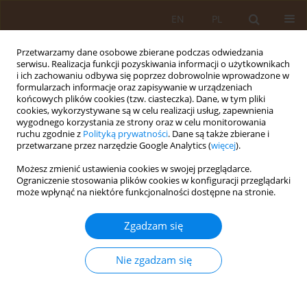
EN
PL
Przetwarzamy dane osobowe zbierane podczas odwiedzania
serwisu. Realizacja funkcji pozyskiwania informacji o użytkownikach
i ich zachowaniu odbywa się poprzez dobrowolnie wprowadzone w
formularzach informacje oraz zapisywanie w urządzeniach
końcowych plików cookies (tzw. ciasteczka). Dane, w tym pliki
cookies, wykorzystywane są w celu realizacji usług, zapewnienia
wygodnego korzystania ze strony oraz w celu monitorowania
ruchu zgodnie z
Polityką prywatności
. Dane są także zbierane i
przetwarzane przez narzędzie Google Analytics (
więcej
).
Autor
Joanna Kądziołka
Możesz zmienić ustawienia cookies w swojej przeglądarce.
Ograniczenie stosowania plików cookies w konfiguracji przeglądarki
może wpłynąć na niektóre funkcjonalności dostępne na stronie.
PRACA PRZEGLĄDOWA
KRIOTERAPIA OGÓLNOUSTROJOWA – LECZNICZE
Zgadzam się
ZASTOSOWANIE ZIMNA I JEGO FIZJOLOGICZNE
PODSTAWY
Nie zgadzam się
Joanna Kądziołka
,
Łukasz Śchowicz
Med Og. 2008;14(2)
Statystyki