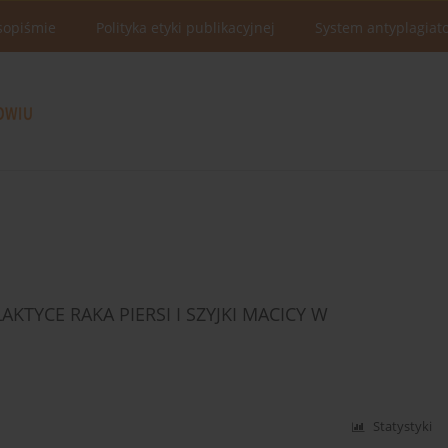
sopiśmie
Polityka etyki publikacyjnej
System antyplagiat
TYCE RAKA PIERSI I SZYJKI MACICY W
Statystyki