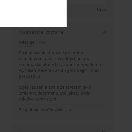
Zapisz się
Usuń
Najczęściej czytane
Miesiąc
Rok
Postępowanie doraźne po próbie
samobójczej podczas oddychania w
środowisku atmosfery zubożonej w tlen o
wysokim stężeniu azotu gazowego – opis
przypadku
Style radzenia sobie ze stresem jako
zmienne determinujące jakość życia
młodych dorosłych
Zespół Mallory’ego-Weissa