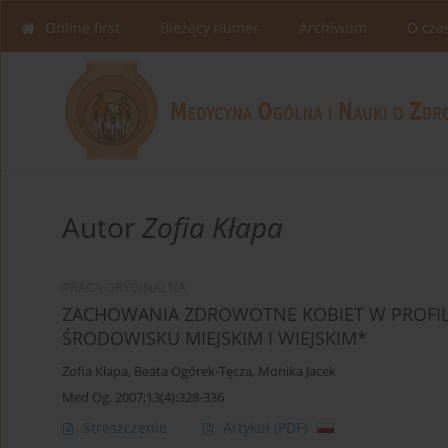
Online first
Bieżący numer
Archiwum
O cza
Autor
Zofia Kłapa
PRACA ORYGINALNA
ZACHOWANIA ZDROWOTNE KOBIET W PROFILAK
ŚRODOWISKU MIEJSKIM I WIEJSKIM*
Zofia Kłapa
,
Beata Ogórek-Tęcza
,
Monika Jacek
Med Og. 2007;13(4):328-336
Streszczenie
Artykuł
(PDF)