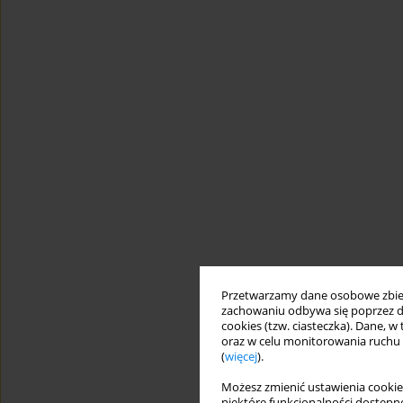
Przetwarzamy dane osobowe zbiera
zachowaniu odbywa się poprzez d
cookies (tzw. ciasteczka). Dane, w
oraz w celu monitorowania ruchu
(
więcej
).
Możesz zmienić ustawienia cookie
niektóre funkcjonalności dostępne