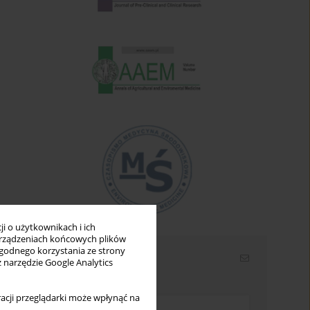
i o użytkownikach i ich
rządzeniach końcowych plików
wygodnego korzystania ze strony
Newsletter
z narzędzie Google Analytics
Wpisz swój adres email
acji przeglądarki może wpłynąć na