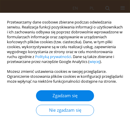
EN
PL
Przetwarzamy dane osobowe zbierane podczas odwiedzania
serwisu. Realizacja funkcji pozyskiwania informacji o użytkownikach
i ich zachowaniu odbywa się poprzez dobrowolnie wprowadzone w
formularzach informacje oraz zapisywanie w urządzeniach
końcowych plików cookies (tzw. ciasteczka). Dane, w tym pliki
cookies, wykorzystywane są w celu realizacji usług, zapewnienia
wygodnego korzystania ze strony oraz w celu monitorowania
ruchu zgodnie z
Polityką prywatności
. Dane są także zbierane i
przetwarzane przez narzędzie Google Analytics (
więcej
).
Autor
Patryk Jasielski
Możesz zmienić ustawienia cookies w swojej przeglądarce.
Ograniczenie stosowania plików cookies w konfiguracji przeglądarki
może wpłynąć na niektóre funkcjonalności dostępne na stronie.
OPIS PRZYPADKU
Aspiracja ciała obcego jako przyczyna
Zgadzam się
nawracających zapaleń płuc – opis przypadku
Kamil Piotr Janeczek
,
Faustyna Piędel
,
Agata Rocka
,
Agnieszka Grygiel
,
Nie zgadzam się
Patryk Jasielski
,
Andrzej Emeryk
Med Og Nauk Zdr. 2020;26(2):186-189
DOI
:
https://doi.org/10.26444/monz/122246