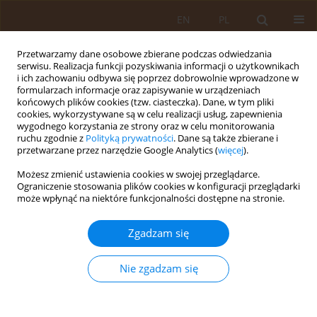
EN
PL
Przetwarzamy dane osobowe zbierane podczas odwiedzania
serwisu. Realizacja funkcji pozyskiwania informacji o użytkownikach
i ich zachowaniu odbywa się poprzez dobrowolnie wprowadzone w
formularzach informacje oraz zapisywanie w urządzeniach
końcowych plików cookies (tzw. ciasteczka). Dane, w tym pliki
cookies, wykorzystywane są w celu realizacji usług, zapewnienia
wygodnego korzystania ze strony oraz w celu monitorowania
ruchu zgodnie z
Polityką prywatności
. Dane są także zbierane i
przetwarzane przez narzędzie Google Analytics (
więcej
).
Autor
Karolina Janikowska
Możesz zmienić ustawienia cookies w swojej przeglądarce.
Ograniczenie stosowania plików cookies w konfiguracji przeglądarki
może wpłynąć na niektóre funkcjonalności dostępne na stronie.
PRACA ORYGINALNA
Samoleczenie wśród studentów fizjoterapii
Zgadzam się
Uniwersytetu Medycznego w Lublinie
Joanna Fidut-Wrońska
,
Robert Latosiewicz
,
Krzysztof Sokołowski
,
Nie zgadzam się
Karolina Janikowska
Med Og Nauk Zdr. 2012;18(1):9-11
Statystyki