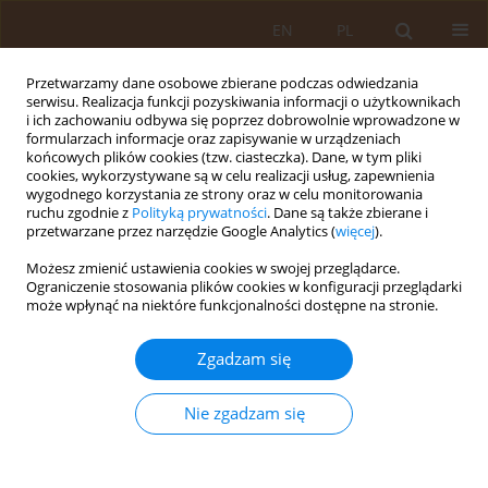
EN
PL
Przetwarzamy dane osobowe zbierane podczas odwiedzania
serwisu. Realizacja funkcji pozyskiwania informacji o użytkownikach
i ich zachowaniu odbywa się poprzez dobrowolnie wprowadzone w
formularzach informacje oraz zapisywanie w urządzeniach
końcowych plików cookies (tzw. ciasteczka). Dane, w tym pliki
cookies, wykorzystywane są w celu realizacji usług, zapewnienia
wygodnego korzystania ze strony oraz w celu monitorowania
ruchu zgodnie z
Polityką prywatności
. Dane są także zbierane i
przetwarzane przez narzędzie Google Analytics (
więcej
).
Autor
Andrzej Ignatowicz
Możesz zmienić ustawienia cookies w swojej przeglądarce.
Ograniczenie stosowania plików cookies w konfiguracji przeglądarki
może wpłynąć na niektóre funkcjonalności dostępne na stronie.
OPIS PRZYPADKU
Ruchome skrzepliny w prawym przedsionku
Zgadzam się
wykryte przy pomocy przezklatkowej
echokardiografii(TTE) u pacjenta z ostrą
Nie zgadzam się
zatorowością płucną- opis przypadku
Andrzej Ignatowicz
,
Andrzej Prystupa
,
Andrzej Biłan
,
Katarzyna
Kucharska
,
Agnieszka Janiszewska
,
Jerzy Mosiewicz
,
Janusz Schabowski