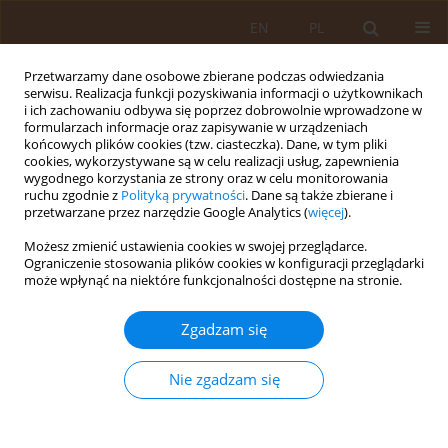
EN
PL
Przetwarzamy dane osobowe zbierane podczas odwiedzania
serwisu. Realizacja funkcji pozyskiwania informacji o użytkownikach
i ich zachowaniu odbywa się poprzez dobrowolnie wprowadzone w
formularzach informacje oraz zapisywanie w urządzeniach
końcowych plików cookies (tzw. ciasteczka). Dane, w tym pliki
cookies, wykorzystywane są w celu realizacji usług, zapewnienia
wygodnego korzystania ze strony oraz w celu monitorowania
ruchu zgodnie z
Polityką prywatności
. Dane są także zbierane i
przetwarzane przez narzędzie Google Analytics (
więcej
).
Autor
Tomasz Ignasiak
Możesz zmienić ustawienia cookies w swojej przeglądarce.
Ograniczenie stosowania plików cookies w konfiguracji przeglądarki
może wpłynąć na niektóre funkcjonalności dostępne na stronie.
PRACA PRZEGLĄDOWA
Ocena kierunku zmian zakresu ruchomości
Zgadzam się
stawów w wyniku leczenia sanatoryjnego u kobiet
wiejskich z dolegliwościami bólowymi narządu
Nie zgadzam się
ruchu
Tomasz Ignasiak
,
Ewa Ziółkowska-Łajp
Med Og Nauk Zdr. 2012;18(2):85-91