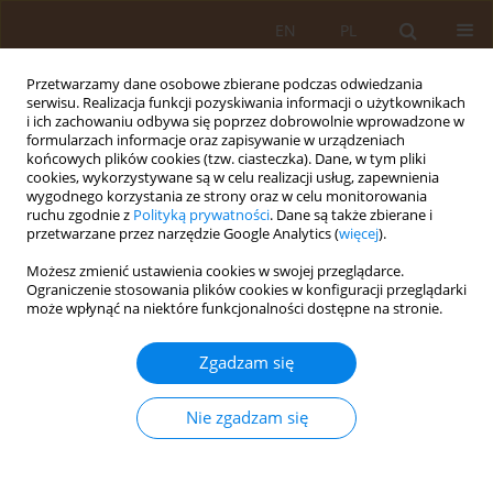
EN
PL
Przetwarzamy dane osobowe zbierane podczas odwiedzania
serwisu. Realizacja funkcji pozyskiwania informacji o użytkownikach
i ich zachowaniu odbywa się poprzez dobrowolnie wprowadzone w
formularzach informacje oraz zapisywanie w urządzeniach
końcowych plików cookies (tzw. ciasteczka). Dane, w tym pliki
cookies, wykorzystywane są w celu realizacji usług, zapewnienia
wygodnego korzystania ze strony oraz w celu monitorowania
ruchu zgodnie z
Polityką prywatności
. Dane są także zbierane i
przetwarzane przez narzędzie Google Analytics (
więcej
).
Autor
Małgorzata Horbaczewska
Możesz zmienić ustawienia cookies w swojej przeglądarce.
Ograniczenie stosowania plików cookies w konfiguracji przeglądarki
może wpłynąć na niektóre funkcjonalności dostępne na stronie.
OPIS PRZYPADKU
Uogólnione obrzęki u pacjenta z ciężką
Zgadzam się
niewydolnością serca i wątroby – diagnostyka i
leczenie
Nie zgadzam się
Monika Skrzypek
,
Małgorzata Horbaczewska
,
Ewa Januszczak
,
Joanna
Horbaczewska
,
Andrzej Prystupa
Med Og Nauk Zdr. 2013;19(4):504-507