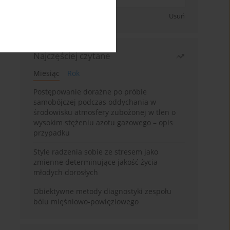
Zapisz się
Usuń
Najczęściej czytane
Miesiąc
Rok
Postępowanie doraźne po próbie
samobójczej podczas oddychania w
środowisku atmosfery zubożonej w tlen o
wysokim stężeniu azotu gazowego – opis
przypadku
Style radzenia sobie ze stresem jako
zmienne determinujące jakość życia
młodych dorosłych
Obiektywne metody diagnostyki zespołu
bólu mięśniowo-powięziowego