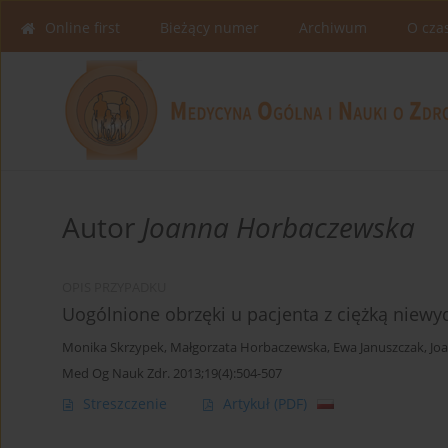
Online first
Bieżący numer
Archiwum
O cza
Autor
Joanna Horbaczewska
OPIS PRZYPADKU
Uogólnione obrzęki u pacjenta z ciężką niewyd
Monika Skrzypek
,
Małgorzata Horbaczewska
,
Ewa Januszczak
,
Jo
Med Og Nauk Zdr. 2013;19(4):504-507
Streszczenie
Artykuł
(PDF)