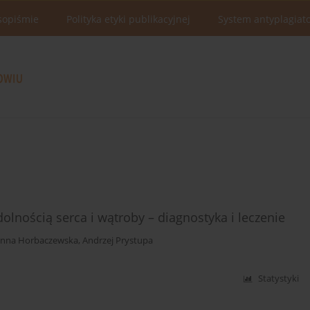
sopiśmie
Polityka etyki publikacyjnej
System antyplagiat
olnością serca i wątroby – diagnostyka i leczenie
anna Horbaczewska
,
Andrzej Prystupa
Statystyki