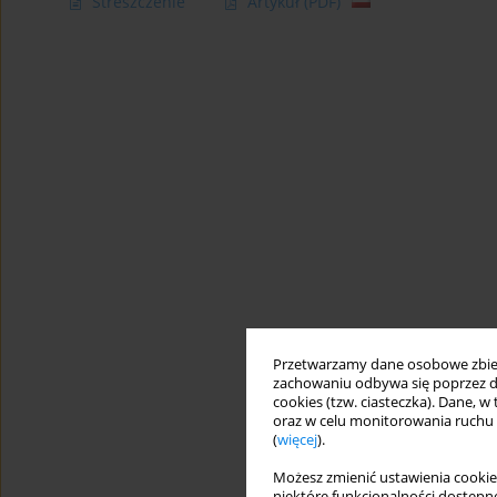
Streszczenie
Artykuł
(PDF)
Przetwarzamy dane osobowe zbiera
zachowaniu odbywa się poprzez d
cookies (tzw. ciasteczka). Dane, w
oraz w celu monitorowania ruchu
(
więcej
).
Możesz zmienić ustawienia cookie
niektóre funkcjonalności dostępne