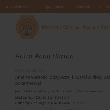
Online first
Bieżący numer
Archiwum
O cza
Autor
Anna Harton
PRACA ORYGINALNA
Analiza wartości odżywczej i kosztów diety b
pokarmowej
Joanna Myszkowska-Ryciak
,
Anna Harton
,
Danuta Gajewska
Med Og Nauk Zdr. 2015;21(3):312-316
DOI
:
https://doi.org/10.5604/20834543.1165359