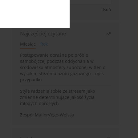
Zapisz się
Usuń
Najczęściej czytane
Miesiąc
Rok
Postępowanie doraźne po próbie
samobójczej podczas oddychania w
środowisku atmosfery zubożonej w tlen o
wysokim stężeniu azotu gazowego – opis
przypadku
Style radzenia sobie ze stresem jako
zmienne determinujące jakość życia
młodych dorosłych
Zespół Mallory’ego-Weissa