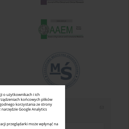
i o użytkownikach i ich
rządzeniach końcowych plików
wygodnego korzystania ze strony
Newsletter
z narzędzie Google Analytics
Wpisz swój adres email
acji przeglądarki może wpłynąć na