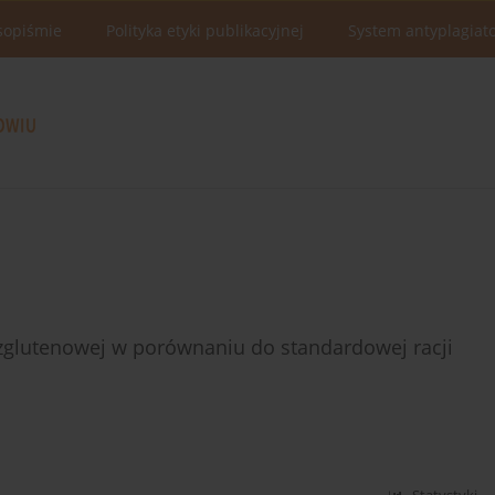
sopiśmie
Polityka etyki publikacyjnej
System antyplagiat
ezglutenowej w porównaniu do standardowej racji