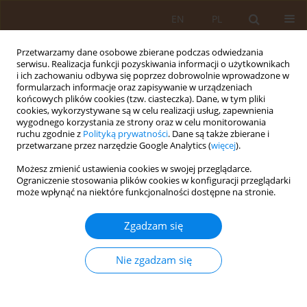
EN
PL
Przetwarzamy dane osobowe zbierane podczas odwiedzania
serwisu. Realizacja funkcji pozyskiwania informacji o użytkownikach
i ich zachowaniu odbywa się poprzez dobrowolnie wprowadzone w
formularzach informacje oraz zapisywanie w urządzeniach
końcowych plików cookies (tzw. ciasteczka). Dane, w tym pliki
cookies, wykorzystywane są w celu realizacji usług, zapewnienia
wygodnego korzystania ze strony oraz w celu monitorowania
ruchu zgodnie z
Polityką prywatności
. Dane są także zbierane i
przetwarzane przez narzędzie Google Analytics (
więcej
).
Autor
Joanna Grzesik-Gąsior
Możesz zmienić ustawienia cookies w swojej przeglądarce.
Ograniczenie stosowania plików cookies w konfiguracji przeglądarki
może wpłynąć na niektóre funkcjonalności dostępne na stronie.
PRACA ORYGINALNA
Wsparcie społeczne i umiejętność
Zgadzam się
kontroli emocji u kobiet
hospitalizowanych z powodu
Nie zgadzam się
zagrażającego porodu
przedwczesnego
Krystyna Krygowska
,
Joanna Grzesik-Gąsior
,