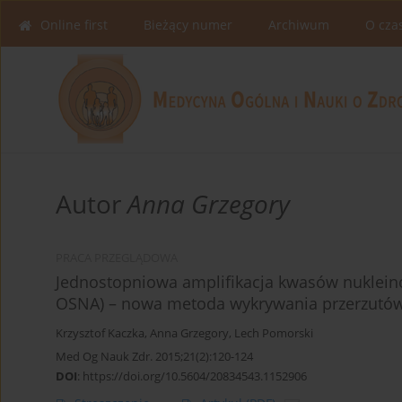
Online first
Bieżący numer
Archiwum
O cza
Autor
Anna Grzegory
PRACA PRZEGLĄDOWA
Jednostopniowa amplifikacja kwasów nukleino
OSNA) – nowa metoda wykrywania przerzutów
Krzysztof Kaczka
,
Anna Grzegory
,
Lech Pomorski
Med Og Nauk Zdr. 2015;21(2):120-124
DOI
:
https://doi.org/10.5604/20834543.1152906