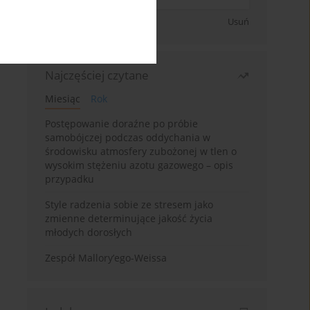
Zapisz się
Usuń
Najczęściej czytane
Miesiąc
Rok
Postępowanie doraźne po próbie
samobójczej podczas oddychania w
środowisku atmosfery zubożonej w tlen o
wysokim stężeniu azotu gazowego – opis
przypadku
Style radzenia sobie ze stresem jako
zmienne determinujące jakość życia
młodych dorosłych
Zespół Mallory’ego-Weissa