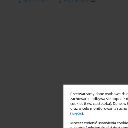
Streszczenie
Artykuł
(PDF)
Przetwarzamy dane osobowe zbiera
zachowaniu odbywa się poprzez d
cookies (tzw. ciasteczka). Dane, w
oraz w celu monitorowania ruchu
(
więcej
).
Możesz zmienić ustawienia cookie
niektóre funkcjonalności dostępne