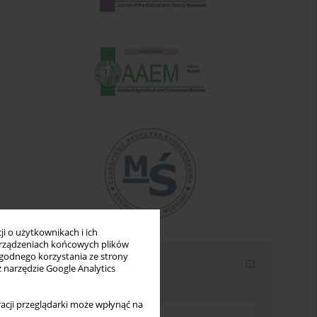
i o użytkownikach i ich
rządzeniach końcowych plików
wygodnego korzystania ze strony
Newsletter
z narzędzie Google Analytics
Wpisz swój adres email
acji przeglądarki może wpłynąć na