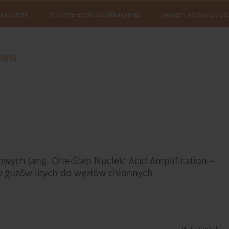
sopiśmie
Polityka etyki publikacyjnej
System antyplagiat
wych (ang. One-Step Nucleic Acid Amplification –
 guzów litych do węzłów chłonnych