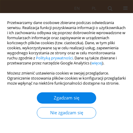
EN
PL
Przetwarzamy dane osobowe zbierane podczas odwiedzania
serwisu. Realizacja funkcji pozyskiwania informacji o użytkownikach
i ich zachowaniu odbywa się poprzez dobrowolnie wprowadzone w
formularzach informacje oraz zapisywanie w urządzeniach
końcowych plików cookies (tzw. ciasteczka). Dane, w tym pliki
cookies, wykorzystywane są w celu realizacji usług, zapewnienia
wygodnego korzystania ze strony oraz w celu monitorowania
ruchu zgodnie z
Polityką prywatności
. Dane są także zbierane i
przetwarzane przez narzędzie Google Analytics (
więcej
).
Autor
Dominika Grońska
Możesz zmienić ustawienia cookies w swojej przeglądarce.
Ograniczenie stosowania plików cookies w konfiguracji przeglądarki
może wpłynąć na niektóre funkcjonalności dostępne na stronie.
PRACA PRZEGLĄDOWA
Postcovidowy zespół jelita
Zgadzam się
nadwrażliwego – znaczenie
dietoterapii oraz probiotykoterapii
Nie zgadzam się
Dominika Grońska
,
Katarzyna Drzewowska
Med Og Nauk Zdr. 2022;28(4):295-300
DOI
:
https://doi.org/10.26444/monz/155260