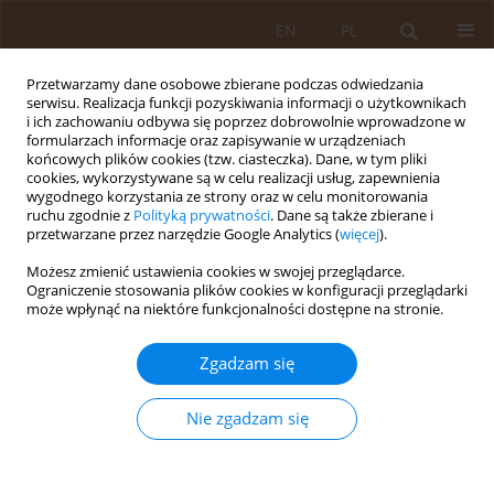
EN
PL
Przetwarzamy dane osobowe zbierane podczas odwiedzania
serwisu. Realizacja funkcji pozyskiwania informacji o użytkownikach
i ich zachowaniu odbywa się poprzez dobrowolnie wprowadzone w
formularzach informacje oraz zapisywanie w urządzeniach
końcowych plików cookies (tzw. ciasteczka). Dane, w tym pliki
cookies, wykorzystywane są w celu realizacji usług, zapewnienia
wygodnego korzystania ze strony oraz w celu monitorowania
ruchu zgodnie z
Polityką prywatności
. Dane są także zbierane i
przetwarzane przez narzędzie Google Analytics (
więcej
).
Autor
Michał Filip
Możesz zmienić ustawienia cookies w swojej przeglądarce.
Ograniczenie stosowania plików cookies w konfiguracji przeglądarki
może wpłynąć na niektóre funkcjonalności dostępne na stronie.
PRACA ORYGINALNA
Znajomość przeciwwskazań do stosowania
Zgadzam się
antykoncepcji hormonalnej wśród studentów
Uniwersytetu Medycznego w Lublinie
Nie zgadzam się
Artur Wdowiak
,
Grzegorz Bakalczuk
,
Magdalena Sulima
,
Magdalena
Lewicka
,
Michał Filip
,
Anita Wdowiak
,
Katarzyna Ćwikła
Med Og Nauk Zdr. 2016;22(4):287-291